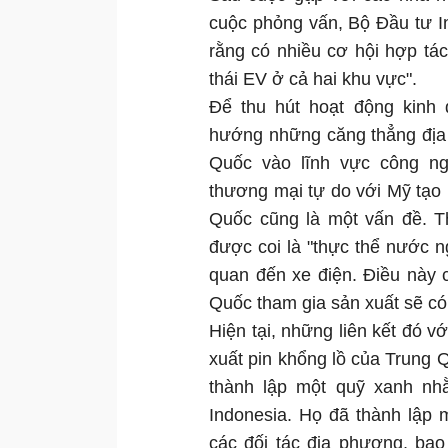
cuộc phỏng vấn, Bộ Đầu tư I
rằng có nhiều cơ hội hợp tác
thái EV ở cả hai khu vực".
Để thu hút hoạt động kinh 
hướng những căng thẳng địa c
Quốc vào lĩnh vực công ng
thương mại tự do với Mỹ tạo 
Quốc cũng là một vấn đề. T
được coi là "thực thể nước n
quan đến xe điện. Điều này 
Quốc tham gia sản xuất sẽ có
Hiện tại, những liên kết đó v
xuất pin khổng lồ của Trung
thành lập một quỹ xanh nh
Indonesia. Họ đã thành lập m
các đối tác địa phương, ba