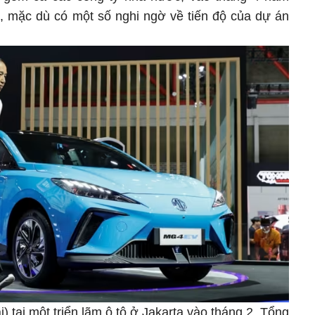
in, mặc dù có một số nghi ngờ về tiến độ của dự án
 tại một triển lãm ô tô ở Jakarta vào tháng 2. Tổng