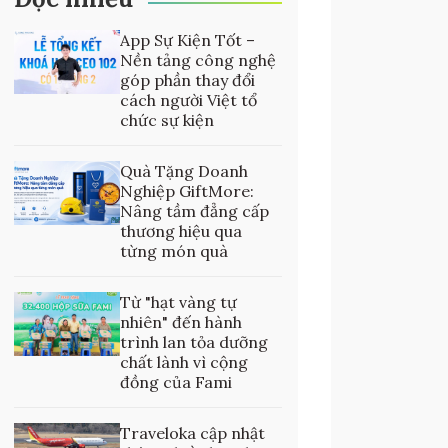
App Sự Kiện Tốt –
Nền tảng công nghệ
góp phần thay đổi
cách người Việt tổ
chức sự kiện
Quà Tặng Doanh
Nghiệp GiftMore:
Nâng tầm đẳng cấp
thương hiệu qua
từng món quà
Từ "hạt vàng tự
nhiên" đến hành
trình lan tỏa dưỡng
chất lành vì cộng
đồng của Fami
Traveloka cập nhật