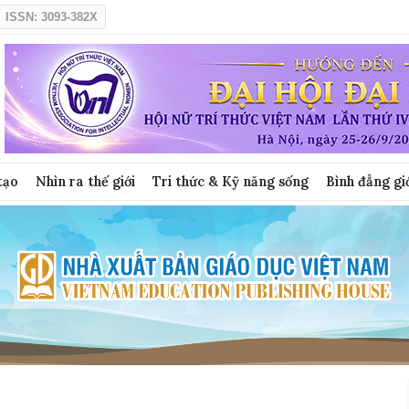
ISSN: 3093-382X
tạo
Nhìn ra thế giới
Tri thức & Kỹ năng sống
Bình đẳng gi