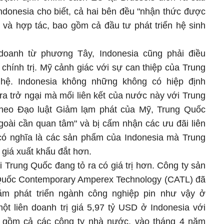
ndonesia cho biết, cả hai bên đều "nhận thức được
 và hợp tác, bao gồm cả đầu tư phát triển hệ sinh
doanh từ phương Tây, Indonesia cũng phải điều
hính trị. Mỹ cảnh giác với sự can thiệp của Trung
hệ. Indonesia không những không có hiệp định
ra trở ngại mà mối liên kết của nước này với Trung
heo Đạo luật Giảm lạm phát của Mỹ, Trung Quốc
goài cần quan tâm" và bị cấm nhận các ưu đãi liên
có nghĩa là các sản phẩm của Indonesia mà Trung
 giá xuất khẩu đắt hơn.
ới Trung Quốc đang tỏ ra có giá trị hơn. Công ty sản
 Quốc Contemporary Amperex Technology (CATL) đã
ằm phát triển ngành công nghiệp pin như vậy ở
ột liên doanh trị giá 5,97 tỷ USD ở Indonesia với
o gồm cả các công ty nhà nước, vào tháng 4 năm