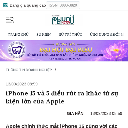
Bảng giá quảng cáo
ISSN: 3093-382X
TRANG CHỦ
SỰ KIỆN
NỮ TRÍ THỨC
ỨNG DỤNG & ĐỔI MỚI
/
THÔNG TIN DOANH NGHIỆP
13/09/2023 08:59
iPhone 15 và 5 điều rút ra khác từ sự
kiện lớn của Apple
GIA HÂN
13/09/2023 08:59
Apple chính thức mắt iPhone 15 cùng với các