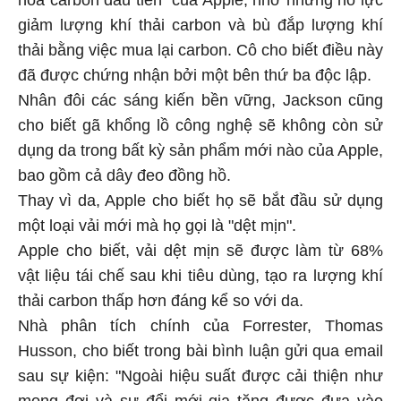
giảm lượng khí thải carbon và bù đắp lượng khí
thải bằng việc mua lại carbon. Cô cho biết điều này
đã được chứng nhận bởi một bên thứ ba độc lập.
Nhân đôi các sáng kiến bền vững, Jackson cũng
cho biết gã khổng lồ công nghệ sẽ không còn sử
dụng da trong bất kỳ sản phẩm mới nào của Apple,
bao gồm cả dây đeo đồng hồ.
Thay vì da, Apple cho biết họ sẽ bắt đầu sử dụng
một loại vải mới mà họ gọi là "dệt mịn".
Apple cho biết, vải dệt mịn sẽ được làm từ 68%
vật liệu tái chế sau khi tiêu dùng, tạo ra lượng khí
thải carbon thấp hơn đáng kể so với da.
Nhà phân tích chính của Forrester, Thomas
Husson, cho biết trong bài bình luận gửi qua email
sau sự kiện: "Ngoài hiệu suất được cải thiện như
mong đợi và sự đổi mới gia tăng được đưa vào