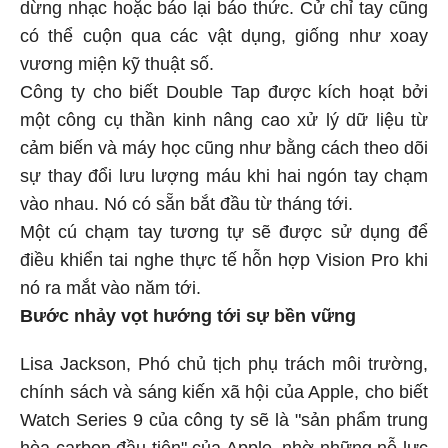
dừng nhạc hoặc báo lại báo thức. Cử chỉ tay cũng
có thể cuộn qua các vật dụng, giống như xoay
vương miện kỹ thuật số.
Công ty cho biết Double Tap được kích hoạt bởi
một công cụ thần kinh nâng cao xử lý dữ liệu từ
cảm biến và máy học cũng như bằng cách theo dõi
sự thay đổi lưu lượng máu khi hai ngón tay chạm
vào nhau. Nó có sẵn bắt đầu từ tháng tới.
Một cú chạm tay tương tự sẽ được sử dụng để
điều khiển tai nghe thực tế hỗn hợp Vision Pro khi
nó ra mắt vào năm tới.
Bước nhảy vọt hướng tới sự bền vững
Lisa Jackson, Phó chủ tịch phụ trách môi trường,
chính sách và sáng kiến xã hội của Apple, cho biết
Watch Series 9 của công ty sẽ là "sản phẩm trung
hòa carbon đầu tiên" của Apple, nhờ những nỗ lực