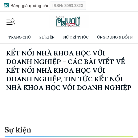
Bảng giá quảng cáo
ISSN: 3093-382X
TRANG CHỦ
SỰ KIỆN
NỮ TRÍ THỨC
ỨNG DỤNG & ĐỔI MỚI
KẾT NỐI NHÀ KHOA HỌC VỚI
DOANH NGHIỆP - CÁC BÀI VIẾT VỀ
KẾT NỐI NHÀ KHOA HỌC VỚI
DOANH NGHIỆP, TIN TỨC KẾT NỐI
NHÀ KHOA HỌC VỚI DOANH NGHIỆP
Sự kiện