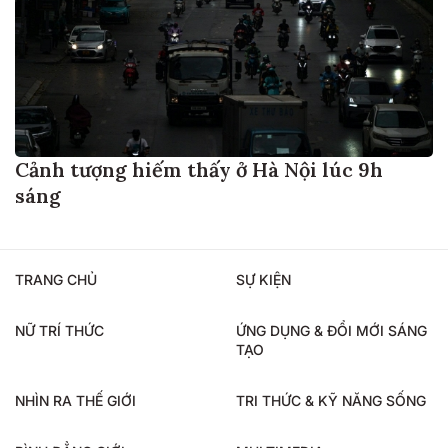
Cảnh tượng hiếm thấy ở Hà Nội lúc 9h
sáng
TRANG CHỦ
SỰ KIỆN
NỮ TRÍ THỨC
ỨNG DỤNG & ĐỔI MỚI SÁNG
TẠO
NHÌN RA THẾ GIỚI
TRI THỨC & KỸ NĂNG SỐNG