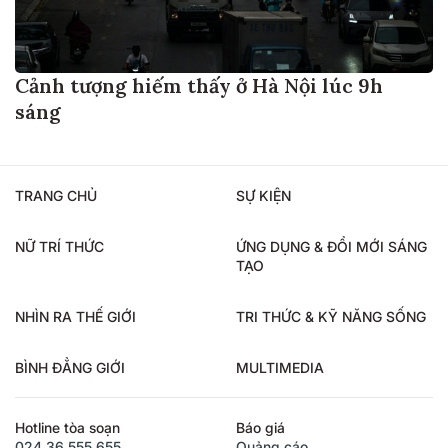
Cảnh tượng hiếm thấy ở Hà Nội lúc 9h
sáng
TRANG CHỦ
SỰ KIỆN
NỮ TRÍ THỨC
ỨNG DỤNG & ĐỔI MỚI SÁNG
TẠO
NHÌN RA THẾ GIỚI
TRI THỨC & KỸ NĂNG SỐNG
BÌNH ĐẲNG GIỚI
MULTIMEDIA
Hotline tòa soạn
Báo giá
024.36.555.655
Quảng cáo