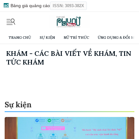
Bảng giá quảng cáo
ISSN: 3093-382X
TRANG CHỦ
SỰ KIỆN
NỮ TRÍ THỨC
ỨNG DỤNG & ĐỔI MỚI
KHÁM - CÁC BÀI VIẾT VỀ KHÁM, TIN
TỨC KHÁM
Sự kiện