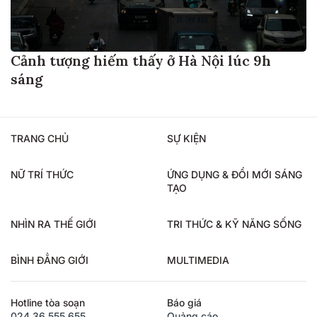
Cảnh tượng hiếm thấy ở Hà Nội lúc 9h
sáng
TRANG CHỦ
SỰ KIỆN
NỮ TRÍ THỨC
ỨNG DỤNG & ĐỔI MỚI SÁNG
TẠO
NHÌN RA THẾ GIỚI
TRI THỨC & KỸ NĂNG SỐNG
BÌNH ĐẲNG GIỚI
MULTIMEDIA
Hotline tòa soạn
Báo giá
024.36.555.655
Quảng cáo