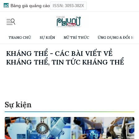
Bảng giá quảng cáo
ISSN: 3093-382X
TRANG CHỦ
SỰ KIỆN
NỮ TRÍ THỨC
ỨNG DỤNG & ĐỔI MỚI
KHÁNG THỂ - CÁC BÀI VIẾT VỀ
KHÁNG THỂ, TIN TỨC KHÁNG THỂ
Sự kiện