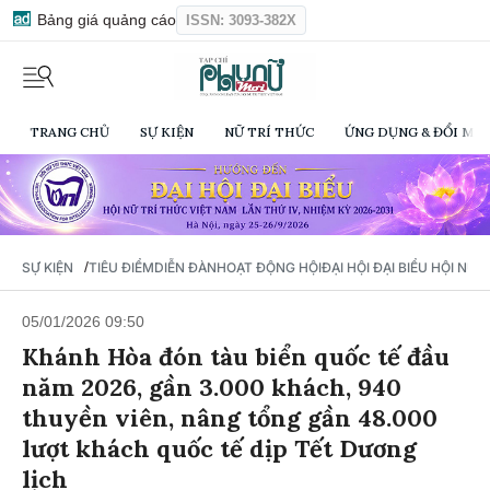
Bảng giá quảng cáo
ISSN: 3093-382X
TRANG CHỦ
SỰ KIỆN
NỮ TRÍ THỨC
ỨNG DỤNG & ĐỔI MỚI
/
SỰ KIỆN
TIÊU ĐIỂM
DIỄN ĐÀN
HOẠT ĐỘNG HỘI
ĐẠI HỘI ĐẠI BIỂU HỘI NỮ 
05/01/2026 09:50
Khánh Hòa đón tàu biển quốc tế đầu
năm 2026, gần 3.000 khách, 940
thuyền viên, nâng tổng gần 48.000
lượt khách quốc tế dịp Tết Dương
lịch