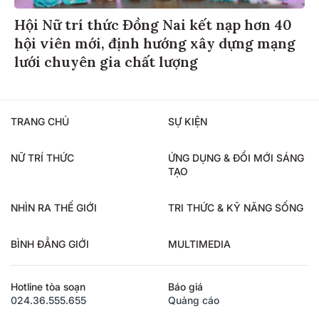
Hội Nữ trí thức Đồng Nai kết nạp hơn 40
hội viên mới, định hướng xây dựng mạng
lưới chuyên gia chất lượng
TRANG CHỦ
SỰ KIỆN
NỮ TRÍ THỨC
ỨNG DỤNG & ĐỔI MỚI SÁNG
TẠO
NHÌN RA THẾ GIỚI
TRI THỨC & KỸ NĂNG SỐNG
BÌNH ĐẲNG GIỚI
MULTIMEDIA
Hotline tòa soạn
Báo giá
024.36.555.655
Quảng cáo