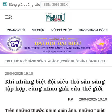
Bảng giá quảng cáo
ISSN: 3093-382X
TRANG CHỦ
SỰ KIỆN
NỮ TRÍ THỨC
ỨNG DỤNG & ĐỔI MỚI
/
TRI THỨC & KỸ NĂNG SỐNG
GIÁO DỤC
SỨC KHỎE
VĂN HÓA
DU LỊCH- Ẩ
28/04/2025 19:10
Khi những biệt đội siêu thú sẵn sàng
tập hợp, cùng nhau giải cứu thế giới
P.V
28/04/2025 19:10
Trên những thước phim điện ảnh, những "biệt