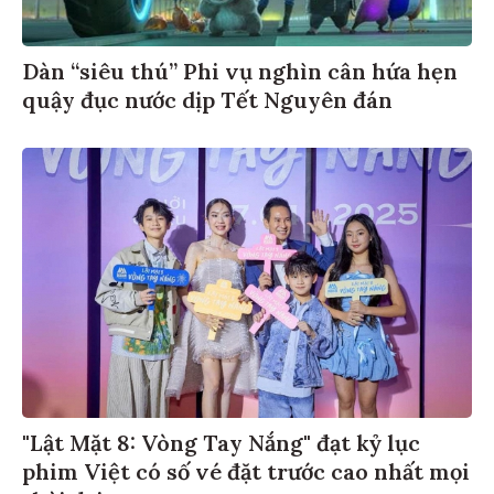
Dàn “siêu thú” Phi vụ nghìn cân hứa hẹn
quậy đục nước dịp Tết Nguyên đán
"Lật Mặt 8: Vòng Tay Nắng" đạt kỷ lục
phim Việt có số vé đặt trước cao nhất mọi