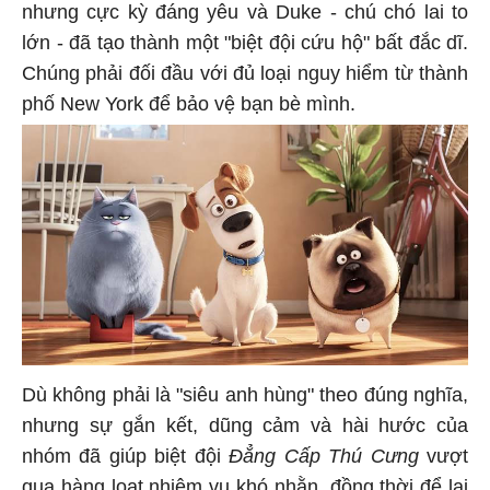
nhưng cực kỳ đáng yêu và Duke - chú chó lai to
lớn - đã tạo thành một "biệt đội cứu hộ" bất đắc dĩ.
Chúng phải đối đầu với đủ loại nguy hiểm từ thành
phố New York để bảo vệ bạn bè mình.
Dù không phải là "siêu anh hùng" theo đúng nghĩa,
nhưng sự gắn kết, dũng cảm và hài hước của
nhóm đã giúp biệt đội
Đẳng Cấp Thú Cưng
vượt
qua hàng loạt nhiệm vụ khó nhằn, đồng thời để lại