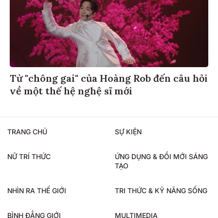
Từ "chông gai" của Hoàng Rob đến câu hỏi
về một thế hệ nghệ sĩ mới
TRANG CHỦ
SỰ KIỆN
NỮ TRÍ THỨC
ỨNG DỤNG & ĐỔI MỚI SÁNG
TẠO
NHÌN RA THẾ GIỚI
TRI THỨC & KỸ NĂNG SỐNG
BÌNH ĐẲNG GIỚI
MULTIMEDIA