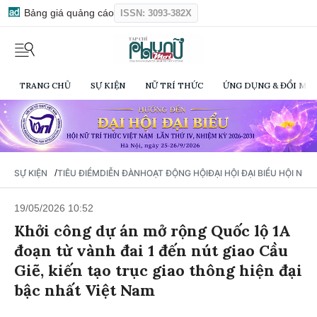
Bảng giá quảng cáo
ISSN: 3093-382X
TRANG CHỦ
SỰ KIỆN
NỮ TRÍ THỨC
ỨNG DỤNG & ĐỔI MỚI
/
SỰ KIỆN
TIÊU ĐIỂM
DIỄN ĐÀN
HOẠT ĐỘNG HỘI
ĐẠI HỘI ĐẠI BIỂU HỘI NỮ 
19/05/2026 10:52
Khởi công dự án mở rộng Quốc lộ 1A
đoạn từ vành đai 1 đến nút giao Cầu
Giẽ, kiến tạo trục giao thông hiện đại
bậc nhất Việt Nam