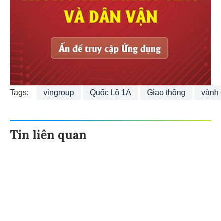
Tags:
vingroup
Quốc Lộ 1A
Giao thông
vành 
Tin liên quan