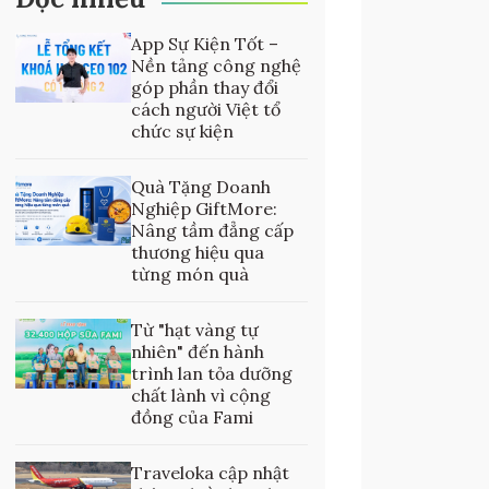
App Sự Kiện Tốt –
Nền tảng công nghệ
góp phần thay đổi
cách người Việt tổ
chức sự kiện
Quà Tặng Doanh
Nghiệp GiftMore:
Nâng tầm đẳng cấp
thương hiệu qua
từng món quà
Từ "hạt vàng tự
nhiên" đến hành
trình lan tỏa dưỡng
chất lành vì cộng
đồng của Fami
Traveloka cập nhật