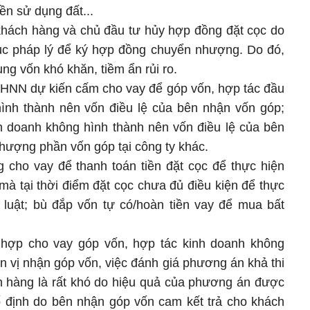
n sử dụng đất...
khách hàng và chủ đầu tư hủy hợp đồng đặt cọc do
ục pháp lý để ký hợp đồng chuyển nhượng. Do đó,
ng vốn khó khăn, tiềm ẩn rủi ro.
NHNN dự kiến cấm cho vay để góp vốn, hợp tác đầu
ình thành nên vốn điều lệ của bên nhận vốn góp;
nh doanh không hình thành nên vốn điều lệ của bên
hượng phần vốn góp tại công ty khác.
cho vay để thanh toán tiền đặt cọc để thực hiện
 mà tại thời điểm đặt cọc chưa đủ điều kiện để thực
 luật; bù đắp vốn tự có/hoàn tiền vay để mua bất
hợp cho vay góp vốn, hợp tác kinh doanh không
n vị nhận góp vốn, việc đánh giá phương án khả thi
h hàng là rất khó do hiệu quả của phương án được
cố định do bên nhận góp vốn cam kết trả cho khách