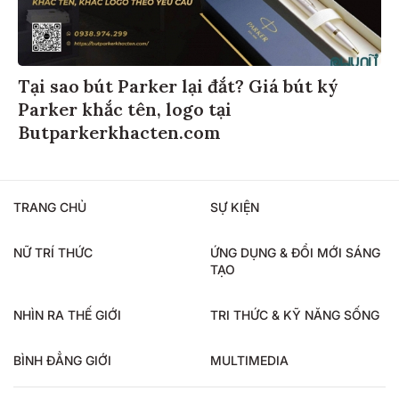
Tại sao bút Parker lại đắt? Giá bút ký
Parker khắc tên, logo tại
Butparkerkhacten.com
TRANG CHỦ
SỰ KIỆN
NỮ TRÍ THỨC
ỨNG DỤNG & ĐỔI MỚI SÁNG
TẠO
NHÌN RA THẾ GIỚI
TRI THỨC & KỸ NĂNG SỐNG
BÌNH ĐẲNG GIỚI
MULTIMEDIA