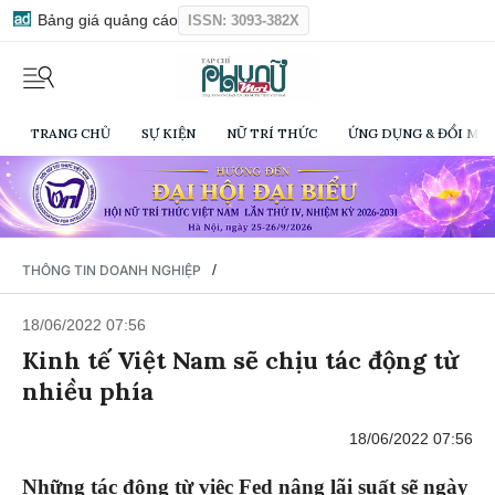
Bảng giá quảng cáo
ISSN: 3093-382X
TRANG CHỦ
SỰ KIỆN
NỮ TRÍ THỨC
ỨNG DỤNG & ĐỔI MỚI
/
THÔNG TIN DOANH NGHIỆP
18/06/2022 07:56
Kinh tế Việt Nam sẽ chịu tác động từ
nhiều phía
18/06/2022 07:56
Những tác động từ việc Fed nâng lãi suất sẽ ngày