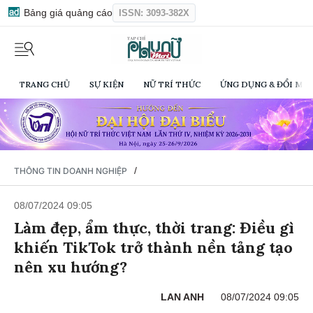
Bảng giá quảng cáo
ISSN: 3093-382X
TRANG CHỦ
SỰ KIỆN
NỮ TRÍ THỨC
ỨNG DỤNG & ĐỔI MỚI
/
THÔNG TIN DOANH NGHIỆP
08/07/2024 09:05
Làm đẹp, ẩm thực, thời trang: Điều gì
khiến TikTok trở thành nền tảng tạo
nên xu hướng?
LAN ANH
08/07/2024 09:05