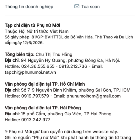
Thông tin doanh nghiệp
Tòa soạn
Tạp chí điện tử Phụ nữ Mới
Thuộc Hội Nữ trí thức Việt Nam
Số giấy phép: 81/GP-BVHTTDL do Bộ Văn Hóa, Thể Thao và Du Lịch
cấp ngày 12/6/2026.
Tổng biên tập:
Chu Thị Thu Hằng
Địa chỉ:
94 Nguyễn Hy Quang, phường Đống Đa, Hà Nội.
Hotline: 024.36.555.655 - 0913.212.736 - Email:
tapchi@phunumoi.net.vn
Văn phòng đại diện tại TP. Hồ Chí Minh
Địa chỉ:
Số 7-9 Nguyễn Bỉnh Khiêm, phường Sài Gòn, TP.HCM
Hotline: 0919.797.579 - Email: phunumoihcm@gmail.com
Văn phòng đại diện tại TP. Hải Phòng
Địa chỉ:
15 phố Cấm, phường Gia Viên, TP Hải Phòng
Hotline: 0913.242.977
® Phụ nữ Mới giữ bản quyền nội dung trên website này.
Ghi rõ nguồn "Phụ nữ Mới" khi phát hành lại thông tin từ trang