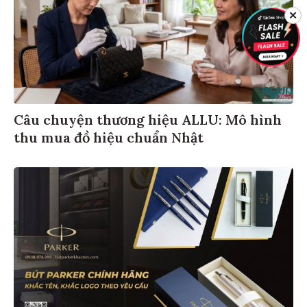
✕
Câu chuyện thương hiệu ALLU: Mô hình
thu mua đồ hiệu chuẩn Nhật