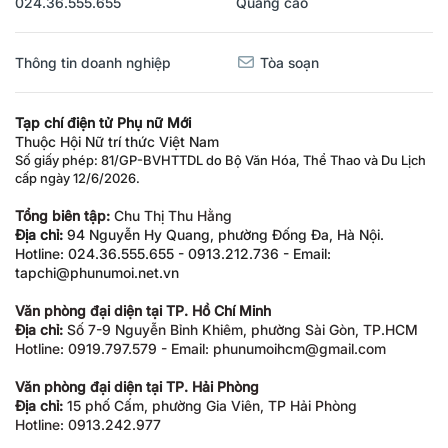
024.36.555.655
Quảng cáo
Thông tin doanh nghiệp
Tòa soạn
Tạp chí điện tử Phụ nữ Mới
Thuộc Hội Nữ trí thức Việt Nam
Số giấy phép: 81/GP-BVHTTDL do Bộ Văn Hóa, Thể Thao và Du Lịch
cấp ngày 12/6/2026.
Tổng biên tập:
Chu Thị Thu Hằng
Địa chỉ:
94 Nguyễn Hy Quang, phường Đống Đa, Hà Nội.
Hotline: 024.36.555.655 - 0913.212.736 - Email:
tapchi@phunumoi.net.vn
Văn phòng đại diện tại TP. Hồ Chí Minh
Địa chỉ:
Số 7-9 Nguyễn Bỉnh Khiêm, phường Sài Gòn, TP.HCM
Hotline: 0919.797.579 - Email: phunumoihcm@gmail.com
Văn phòng đại diện tại TP. Hải Phòng
Địa chỉ:
15 phố Cấm, phường Gia Viên, TP Hải Phòng
Hotline: 0913.242.977