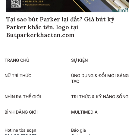
Tại sao bút Parker lại đắt? Giá bút ký
Parker khắc tên, logo tại
Butparkerkhacten.com
TRANG CHỦ
SỰ KIỆN
NỮ TRÍ THỨC
ỨNG DỤNG & ĐỔI MỚI SÁNG
TẠO
NHÌN RA THẾ GIỚI
TRI THỨC & KỸ NĂNG SỐNG
BÌNH ĐẲNG GIỚI
MULTIMEDIA
Hotline tòa soạn
Báo giá