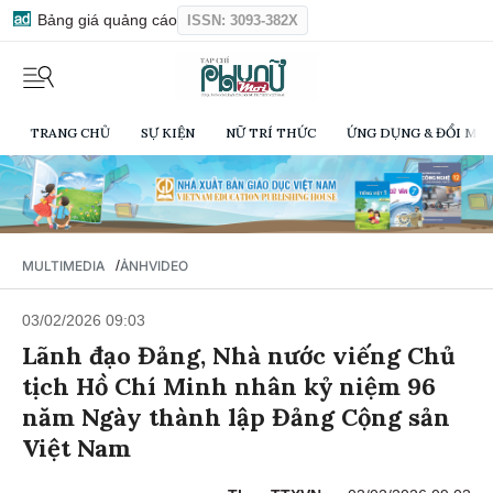
Bảng giá quảng cáo
ISSN: 3093-382X
TRANG CHỦ
SỰ KIỆN
NỮ TRÍ THỨC
ỨNG DỤNG & ĐỔI MỚI
/
MULTIMEDIA
ẢNH
VIDEO
03/02/2026 09:03
Lãnh đạo Đảng, Nhà nước viếng Chủ
tịch Hồ Chí Minh nhân kỷ niệm 96
năm Ngày thành lập Đảng Cộng sản
Việt Nam