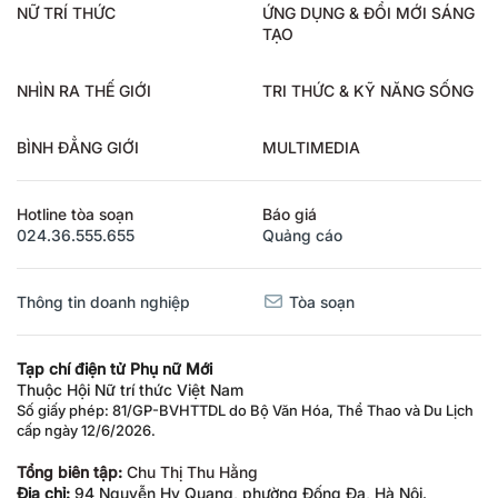
NỮ TRÍ THỨC
ỨNG DỤNG & ĐỔI MỚI SÁNG
TẠO
NHÌN RA THẾ GIỚI
TRI THỨC & KỸ NĂNG SỐNG
BÌNH ĐẲNG GIỚI
MULTIMEDIA
Hotline tòa soạn
Báo giá
024.36.555.655
Quảng cáo
Thông tin doanh nghiệp
Tòa soạn
Tạp chí điện tử Phụ nữ Mới
Thuộc Hội Nữ trí thức Việt Nam
Số giấy phép: 81/GP-BVHTTDL do Bộ Văn Hóa, Thể Thao và Du Lịch
cấp ngày 12/6/2026.
Tổng biên tập:
Chu Thị Thu Hằng
Địa chỉ:
94 Nguyễn Hy Quang, phường Đống Đa, Hà Nội.