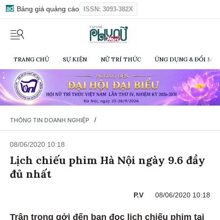
Bảng giá quảng cáo
ISSN: 3093-382X
TRANG CHỦ
SỰ KIỆN
NỮ TRÍ THỨC
ỨNG DỤNG & ĐỔI MỚI
/
THÔNG TIN DOANH NGHIỆP
08/06/2020 10:18
Lịch chiếu phim Hà Nội ngày 9.6 đầy
đủ nhất
P.V
08/06/2020 10:18
Trân trọng gởi đến bạn đọc lịch chiếu phim tại