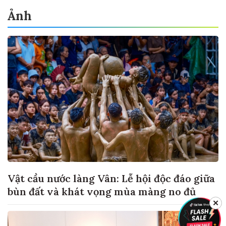
Ảnh
Vật cầu nước làng Vân: Lễ hội độc đáo giữa
bùn đất và khát vọng mùa màng no đủ
✕