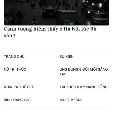
Cảnh tượng hiếm thấy ở Hà Nội lúc 9h
sáng
TRANG CHỦ
SỰ KIỆN
NỮ TRÍ THỨC
ỨNG DỤNG & ĐỔI MỚI SÁNG
TẠO
NHÌN RA THẾ GIỚI
TRI THỨC & KỸ NĂNG SỐNG
BÌNH ĐẲNG GIỚI
MULTIMEDIA