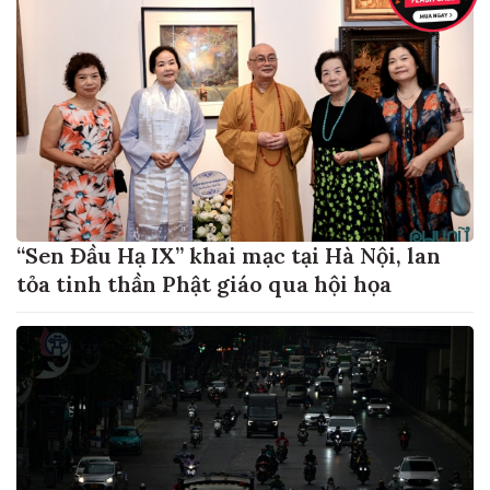
“Sen Đầu Hạ IX” khai mạc tại Hà Nội, lan
tỏa tinh thần Phật giáo qua hội họa