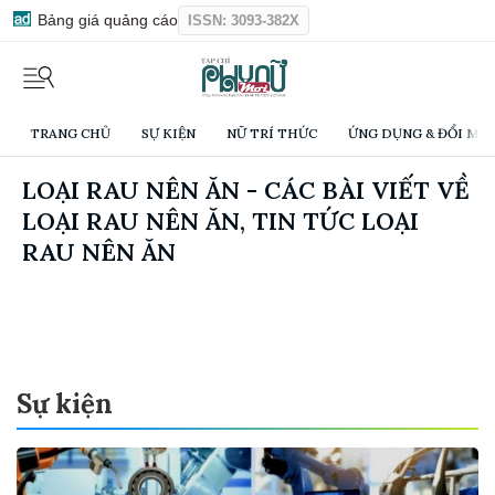
Bảng giá quảng cáo
ISSN: 3093-382X
TRANG CHỦ
SỰ KIỆN
NỮ TRÍ THỨC
ỨNG DỤNG & ĐỔI MỚI
LOẠI RAU NÊN ĂN - CÁC BÀI VIẾT VỀ
LOẠI RAU NÊN ĂN, TIN TỨC LOẠI
RAU NÊN ĂN
Sự kiện