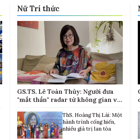
Nữ Trí thức
GS.TS. Lê Toàn Thủy: Người đưa
"mắt thần" radar từ không gian về
với những cánh đồng lúa Việt Nam
ThS. Hoàng Thị Lài: Một
hành trình cống hiến,
nhiều giá trị lan tỏa