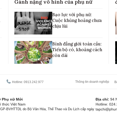
Gánh nặng vô hình của phụ nữ
Bạo lực với phụ nữ:
h
Cuộc khủng hoảng chưa
chịu lùi
Bình đẳng giới toàn cầu:
Tiến bộ có, khoảng cách
còn dài
Thông tin doanh nghiệp
Hotline: 0913.242.977
B
tử Phụ nữ Mới
Địa chỉ:
94 
í thức Việt Nam
Hotline: 024
1/GP-BVHTTDL do Bộ Văn Hóa, Thể Thao và Du Lịch cấp ngày
tapchi@phun