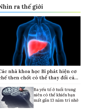
Nhìn ra thế giới
Các nhà khoa học Bỉ phát hiện cơ
chế then chốt có thể thay đổi cách
điều trị ung thư di căn gan
Ba yếu tố ở tuổi trung
niên có thể khiến bạn
mất gần 13 năm trí nhớ