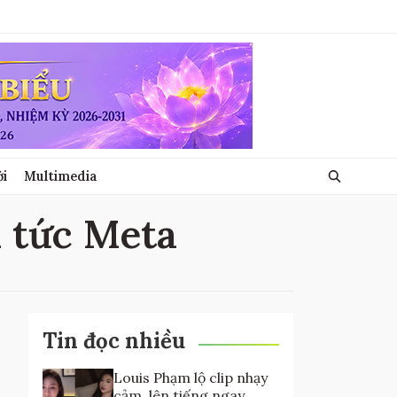
ới
Multimedia
n tức Meta
Tin đọc nhiều
Louis Phạm lộ clip nhạy
cảm, lên tiếng ngay