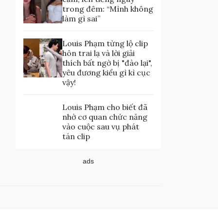
trong đêm: “Mình không
làm gì sai”
Louis Phạm từng lộ clip
hôn trai lạ và lời giải
thích bất ngờ bị "đào lại",
yêu đương kiểu gì kì cục
vậy!
Louis Phạm cho biết đã
nhờ cơ quan chức năng
vào cuộc sau vụ phát
tán clip
ads