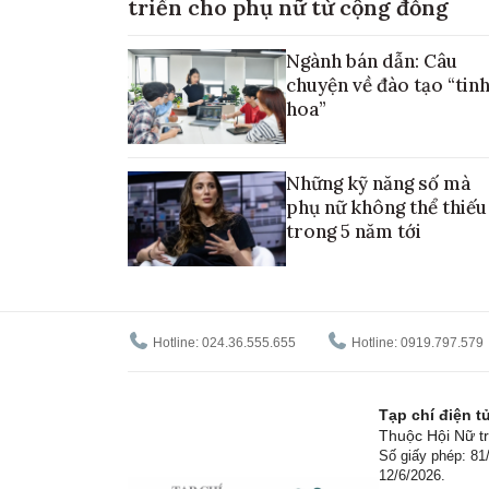
triển cho phụ nữ từ cộng đồng
Ngành bán dẫn: Câu
chuyện về đào tạo “tin
hoa”
Những kỹ năng số mà
phụ nữ không thể thiếu
trong 5 năm tới
Hotline: 024.36.555.655
Hotline: 0919.797.579
Tạp chí điện 
Thuộc Hội Nữ tr
Số giấy phép: 8
12/6/2026.