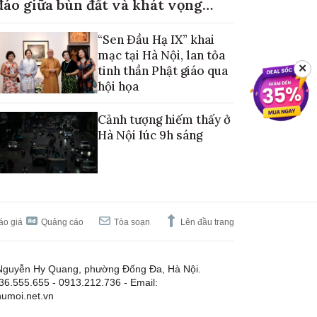
đáo giữa bùn đất và khát vọng
mùa màng no đủ
“Sen Đầu Hạ IX” khai
mạc tại Hà Nội, lan tỏa
✕
tinh thần Phật giáo qua
hội họa
Cảnh tượng hiếm thấy ở
Hà Nội lúc 9h sáng
áo giá
Quảng cáo
Tòa soạn
Lên đầu trang
Nguyễn Hy Quang, phường Đống Đa, Hà Nội.
.36.555.655 - 0913.212.736 - Email:
umoi.net.vn