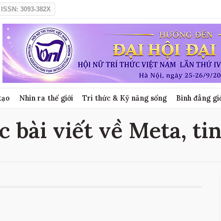
ISSN: 3093-382X
tạo
Nhìn ra thế giới
Tri thức & Kỹ năng sống
Bình đẳng gi
c bài viết về Meta, ti