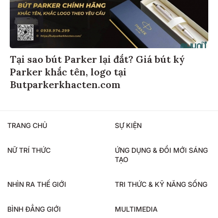
Tại sao bút Parker lại đắt? Giá bút ký
Parker khắc tên, logo tại
Butparkerkhacten.com
TRANG CHỦ
SỰ KIỆN
NỮ TRÍ THỨC
ỨNG DỤNG & ĐỔI MỚI SÁNG
TẠO
NHÌN RA THẾ GIỚI
TRI THỨC & KỸ NĂNG SỐNG
BÌNH ĐẲNG GIỚI
MULTIMEDIA