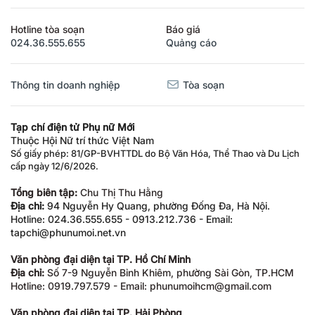
Hotline tòa soạn
Báo giá
024.36.555.655
Quảng cáo
Thông tin doanh nghiệp
Tòa soạn
Tạp chí điện tử Phụ nữ Mới
Thuộc Hội Nữ trí thức Việt Nam
Số giấy phép: 81/GP-BVHTTDL do Bộ Văn Hóa, Thể Thao và Du Lịch
cấp ngày 12/6/2026.
Tổng biên tập:
Chu Thị Thu Hằng
Địa chỉ:
94 Nguyễn Hy Quang, phường Đống Đa, Hà Nội.
Hotline: 024.36.555.655 - 0913.212.736 - Email:
tapchi@phunumoi.net.vn
Văn phòng đại diện tại TP. Hồ Chí Minh
Địa chỉ:
Số 7-9 Nguyễn Bỉnh Khiêm, phường Sài Gòn, TP.HCM
Hotline: 0919.797.579 - Email: phunumoihcm@gmail.com
Văn phòng đại diện tại TP. Hải Phòng