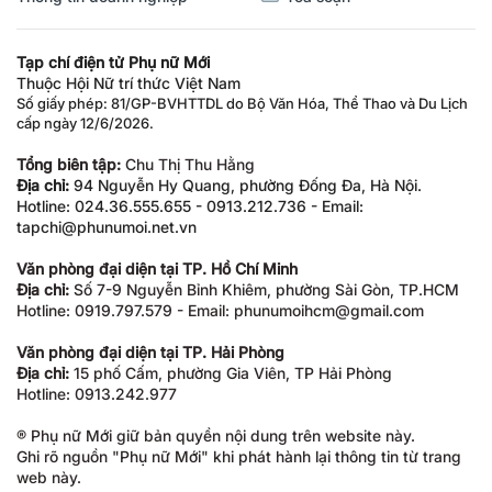
Tạp chí điện tử Phụ nữ Mới
Thuộc Hội Nữ trí thức Việt Nam
Số giấy phép: 81/GP-BVHTTDL do Bộ Văn Hóa, Thể Thao và Du Lịch
cấp ngày 12/6/2026.
Tổng biên tập:
Chu Thị Thu Hằng
Địa chỉ:
94 Nguyễn Hy Quang, phường Đống Đa, Hà Nội.
Hotline: 024.36.555.655 - 0913.212.736 - Email:
tapchi@phunumoi.net.vn
Văn phòng đại diện tại TP. Hồ Chí Minh
Địa chỉ:
Số 7-9 Nguyễn Bỉnh Khiêm, phường Sài Gòn, TP.HCM
Hotline: 0919.797.579 - Email: phunumoihcm@gmail.com
Văn phòng đại diện tại TP. Hải Phòng
Địa chỉ:
15 phố Cấm, phường Gia Viên, TP Hải Phòng
Hotline: 0913.242.977
® Phụ nữ Mới giữ bản quyền nội dung trên website này.
Ghi rõ nguồn "Phụ nữ Mới" khi phát hành lại thông tin từ trang
web này.