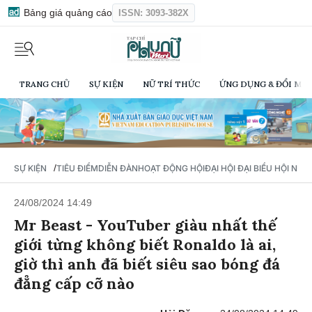
Bảng giá quảng cáo
ISSN: 3093-382X
TRANG CHỦ
SỰ KIỆN
NỮ TRÍ THỨC
ỨNG DỤNG & ĐỔI MỚI
/
SỰ KIỆN
TIÊU ĐIỂM
DIỄN ĐÀN
HOẠT ĐỘNG HỘI
ĐẠI HỘI ĐẠI BIỂU HỘI NỮ 
24/08/2024 14:49
Mr Beast - YouTuber giàu nhất thế
giới từng không biết Ronaldo là ai,
giờ thì anh đã biết siêu sao bóng đá
đẳng cấp cỡ nào