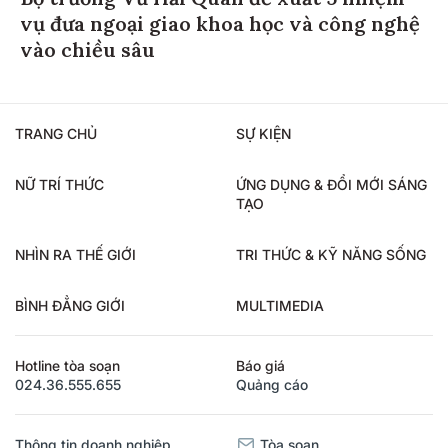
Bộ trưởng Vũ Hải Quân đề xuất 5 nhiệm
vụ đưa ngoại giao khoa học và công nghệ
vào chiều sâu
TRANG CHỦ
SỰ KIỆN
NỮ TRÍ THỨC
ỨNG DỤNG & ĐỔI MỚI SÁNG
TẠO
NHÌN RA THẾ GIỚI
TRI THỨC & KỸ NĂNG SỐNG
BÌNH ĐẲNG GIỚI
MULTIMEDIA
Hotline tòa soạn
Báo giá
024.36.555.655
Quảng cáo
Thông tin doanh nghiệp
Tòa soạn