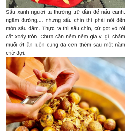
Sấu xanh người ta thường trữ dần để nấu canh,
ngâm đường,... nhưng sấu chín thì phải nói đến
món sấu dầm. Thực ra thì sấu chín, cứ gọt vỏ rồi
cắt xoáy tròn. Chưa cần nêm nếm gia vị gì, chấm
muối ớt ăn luôn cũng đã cơn thèm sau một năm
chờ đợi.