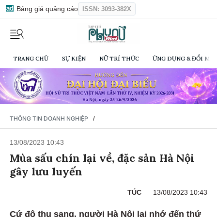
Bảng giá quảng cáo
ISSN: 3093-382X
TRANG CHỦ
SỰ KIỆN
NỮ TRÍ THỨC
ỨNG DỤNG & ĐỔI MỚI
/
THÔNG TIN DOANH NGHIỆP
13/08/2023 10:43
Mùa sấu chín lại về, đặc sản Hà Nội
gây lưu luyến
TÚC
13/08/2023 10:43
Cứ độ thu sang, người Hà Nội lại nhớ đến thứ