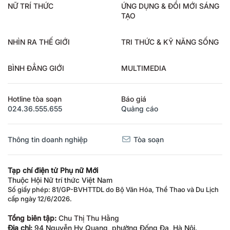
NỮ TRÍ THỨC
ỨNG DỤNG & ĐỔI MỚI SÁNG
TẠO
NHÌN RA THẾ GIỚI
TRI THỨC & KỸ NĂNG SỐNG
BÌNH ĐẲNG GIỚI
MULTIMEDIA
Hotline tòa soạn
Báo giá
024.36.555.655
Quảng cáo
Thông tin doanh nghiệp
Tòa soạn
Tạp chí điện tử Phụ nữ Mới
Thuộc Hội Nữ trí thức Việt Nam
Số giấy phép: 81/GP-BVHTTDL do Bộ Văn Hóa, Thể Thao và Du Lịch
cấp ngày 12/6/2026.
Tổng biên tập:
Chu Thị Thu Hằng
Địa chỉ:
94 Nguyễn Hy Quang, phường Đống Đa, Hà Nội.