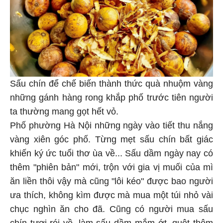
Sấu chín để chế biến thành thức quà nhuộm vàng
những gánh hàng rong khắp phố trước tiên người
ta thường mang gọt hết vỏ.
Phố phường Hà Nội những ngày vào tiết thu nắng
vàng xiên góc phố. Từng mẹt sấu chín bất giác
khiến ký ức tuổi thơ ùa về... Sấu dầm ngày nay có
thêm "phiên bản" mới, trộn với gia vị muối của mì
ăn liền thôi vậy mà cũng "lôi kéo" được bao người
ưa thích, không kìm được mà mua một túi nhỏ vài
chục nghìn ăn cho đã. Cũng có người mua sấu
chín tươi rói về, làm sấu dầm mắm ớt, quệt thêm