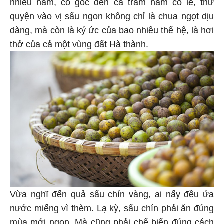
nhiều năm, có gốc đến cả trăm năm có lẻ, thứ
quyện vào vị sấu ngon không chỉ là chua ngọt dịu
dàng, mà còn là ký ức của bao nhiêu thế hệ, là hơi
thở của cả một vùng đất Hà thành.
Vừa nghĩ đến quả sấu chín vàng, ai nấy đều ứa
nước miếng vì thèm. Lạ kỳ, sấu chín phải ăn đúng
mùa mới ngon. Mà cũng phải chế biến đúng cách