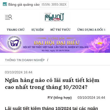
Bảng giá quảng cáo
ISSN: 3093-382X
TRANG CHỦ
SỰ KIỆN
NỮ TRÍ THỨC
ỨNG DỤNG & ĐỔI MỚI
/
THÔNG TIN DOANH NGHIỆP
03/10/2024 16:44
Ngân hàng nào có lãi suất tiết kiệm
cao nhất trong tháng 10/2024?
P.V (tổng hợp)
03/10/2024 16:44
Lãi suất tiết kiệm tháng 10/2024 tại các ngân