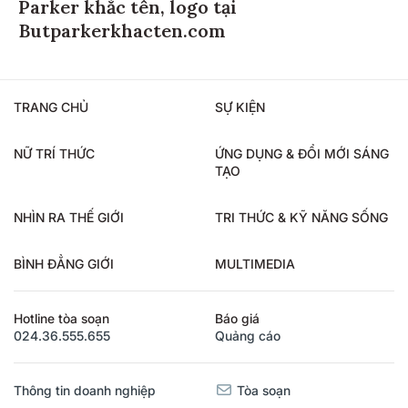
Parker khắc tên, logo tại
Butparkerkhacten.com
TRANG CHỦ
SỰ KIỆN
NỮ TRÍ THỨC
ỨNG DỤNG & ĐỔI MỚI SÁNG
TẠO
NHÌN RA THẾ GIỚI
TRI THỨC & KỸ NĂNG SỐNG
BÌNH ĐẲNG GIỚI
MULTIMEDIA
Hotline tòa soạn
Báo giá
024.36.555.655
Quảng cáo
Thông tin doanh nghiệp
Tòa soạn