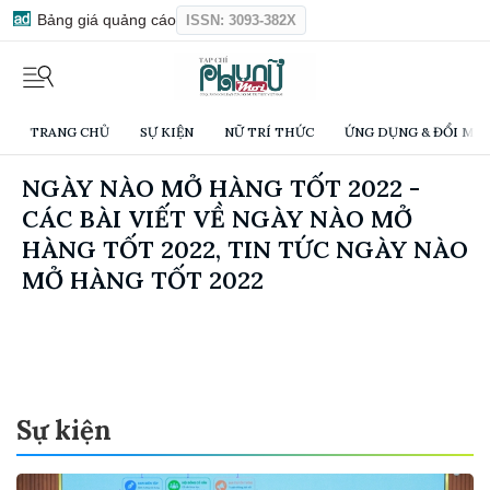
Bảng giá quảng cáo
ISSN: 3093-382X
TRANG CHỦ
SỰ KIỆN
NỮ TRÍ THỨC
ỨNG DỤNG & ĐỔI MỚI
NGÀY NÀO MỞ HÀNG TỐT 2022 -
CÁC BÀI VIẾT VỀ NGÀY NÀO MỞ
HÀNG TỐT 2022, TIN TỨC NGÀY NÀO
MỞ HÀNG TỐT 2022
Sự kiện