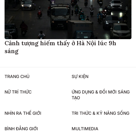
Cảnh tượng hiếm thấy ở Hà Nội lúc 9h
sáng
TRANG CHỦ
SỰ KIỆN
NỮ TRÍ THỨC
ỨNG DỤNG & ĐỔI MỚI SÁNG
TẠO
NHÌN RA THẾ GIỚI
TRI THỨC & KỸ NĂNG SỐNG
BÌNH ĐẲNG GIỚI
MULTIMEDIA