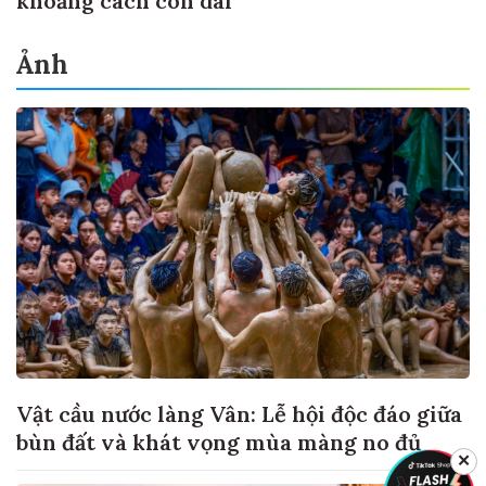
khoảng cách còn dài
Ảnh
Vật cầu nước làng Vân: Lễ hội độc đáo giữa
bùn đất và khát vọng mùa màng no đủ
✕