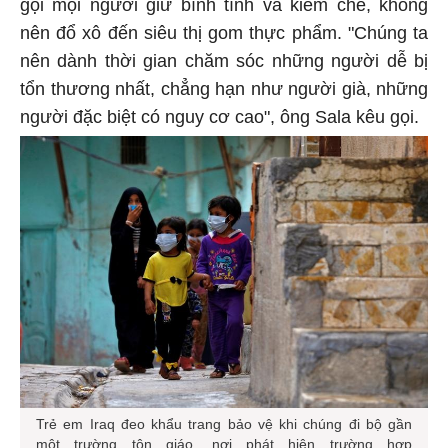
gọi mọi người giữ bình tĩnh và kiềm chế, không
nên đổ xô đến siêu thị gom thực phẩm. "Chúng ta
nên dành thời gian chăm sóc những người dễ bị
tổn thương nhất, chẳng hạn như người già, những
người đặc biệt có nguy cơ cao", ông Sala kêu gọi.
Trẻ em Iraq đeo khẩu trang bảo vệ khi chúng đi bộ gần
một trường tôn giáo, nơi phát hiện trường hợp