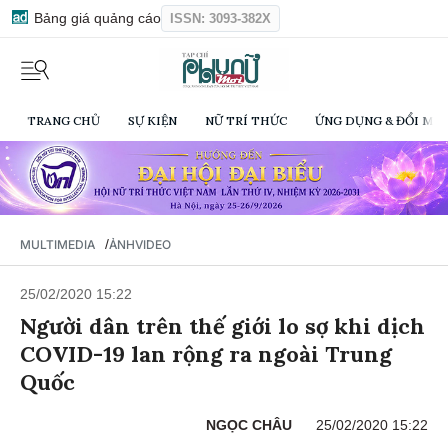
Bảng giá quảng cáo
ISSN: 3093-382X
TRANG CHỦ
SỰ KIỆN
NỮ TRÍ THỨC
ỨNG DỤNG & ĐỔI MỚI
/
MULTIMEDIA
ẢNH
VIDEO
25/02/2020 15:22
Người dân trên thế giới lo sợ khi dịch
COVID-19 lan rộng ra ngoài Trung
Quốc
NGỌC CHÂU
25/02/2020 15:22