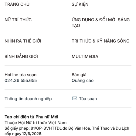
TRANG CHỦ
SỰ KIỆN
NỮ TRÍ THỨC
ỨNG DỤNG & ĐỔI MỚI SÁNG
TẠO
NHÌN RA THẾ GIỚI
TRI THỨC & KỸ NĂNG SỐNG
BÌNH ĐẲNG GIỚI
MULTIMEDIA
Hotline tòa soạn
Báo giá
024.36.555.655
Quảng cáo
Thông tin doanh nghiệp
Tòa soạn
Tạp chí điện tử Phụ nữ Mới
Thuộc Hội Nữ trí thức Việt Nam
Số giấy phép: 81/GP-BVHTTDL do Bộ Văn Hóa, Thể Thao và Du Lịch
cấp ngày 12/6/2026.