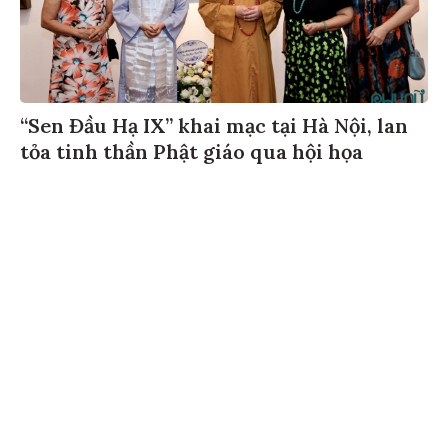
“Sen Đầu Hạ IX” khai mạc tại Hà Nội, lan
tỏa tinh thần Phật giáo qua hội họa