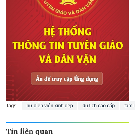
Tags:
nữ diễn viên xinh đẹp
du lịch cao cấp
tam l
Tin liên quan