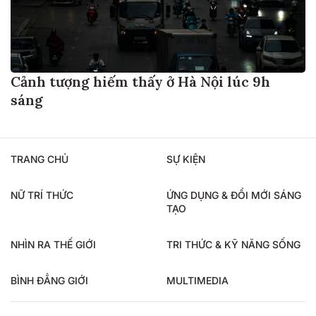
Cảnh tượng hiếm thấy ở Hà Nội lúc 9h
sáng
TRANG CHỦ
SỰ KIỆN
NỮ TRÍ THỨC
ỨNG DỤNG & ĐỔI MỚI SÁNG
TẠO
NHÌN RA THẾ GIỚI
TRI THỨC & KỸ NĂNG SỐNG
BÌNH ĐẲNG GIỚI
MULTIMEDIA