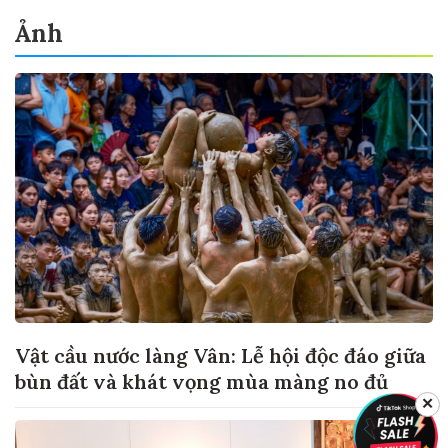
Ảnh
Vật cầu nước làng Vân: Lễ hội độc đáo giữa
bùn đất và khát vọng mùa màng no đủ
✕