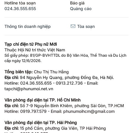
Hotline tòa soạn
Báo giá
024.36.555.655
Quảng cáo
Thông tin doanh nghiệp
Tòa soạn
Tạp chí điện tử Phụ nữ Mới
Thuộc Hội Nữ trí thức Việt Nam
Số giấy phép: 81/GP-BVHTTDL do Bộ Văn Hóa, Thể Thao và Du Lịch
cấp ngày 12/6/2026.
Tổng biên tập:
Chu Thị Thu Hằng
Địa chỉ:
94 Nguyễn Hy Quang, phường Đống Đa, Hà Nội.
Hotline: 024.36.555.655 - 0913.212.736 - Email:
tapchi@phunumoi.net.vn
Văn phòng đại diện tại TP. Hồ Chí Minh
Địa chỉ:
Số 7-9 Nguyễn Bỉnh Khiêm, phường Sài Gòn, TP.HCM
Hotline: 0919.797.579 - Email: phunumoihcm@gmail.com
Văn phòng đại diện tại TP. Hải Phòng
Địa chỉ:
15 phố Cấm, phường Gia Viên, TP Hải Phòng