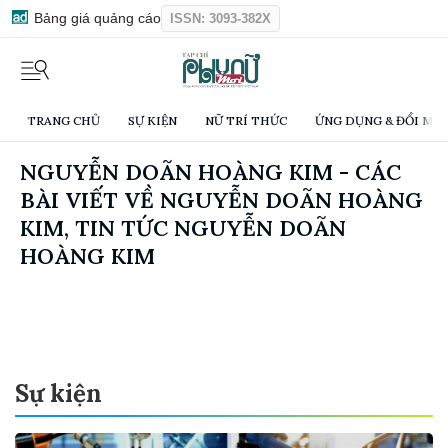
Bảng giá quảng cáo
ISSN: 3093-382X
TRANG CHỦ
SỰ KIỆN
NỮ TRÍ THỨC
ỨNG DỤNG & ĐỔI MỚI
NGUYỄN DOÃN HOÀNG KIM - CÁC
BÀI VIẾT VỀ NGUYỄN DOÃN HOÀNG
KIM, TIN TỨC NGUYỄN DOÃN
HOÀNG KIM
Sự kiện