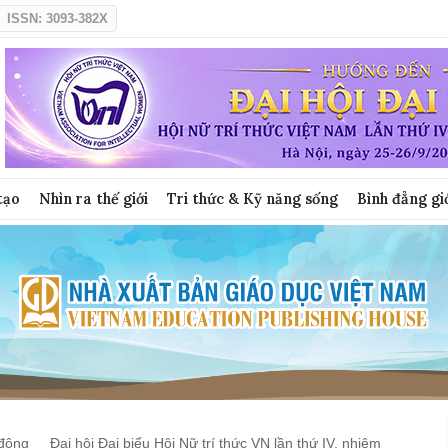
ISSN: 3093-382X
tạo
Nhìn ra thế giới
Tri thức & Kỹ năng sống
Bình đẳng gi
động
Đại hội Đại biểu Hội Nữ trí thức VN lần thứ IV, nhiệm