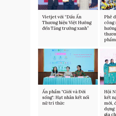
Vietjet với “Dấu Ấn
Phê d
Thương hiệu Việt Hướng
công 
đến Tăng trưởng xanh”
hướng
thươn
phẩ
Ấn phẩm "Giới và Đời
Hội N
sống": Hạt nhân kết nối
kết n
nữ trí thức
mới, 
dựng 
gia c