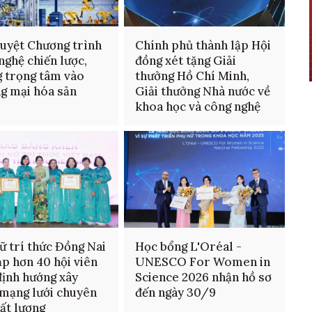
uyệt Chương trình
Chính phủ thành lập Hội
nghệ chiến lược,
đồng xét tặng Giải
 trọng tâm vào
thưởng Hồ Chí Minh,
g mại hóa sản
Giải thưởng Nhà nước về
m
khoa học và công nghệ
ữ trí thức Đồng Nai
Học bổng L'Oréal -
ạp hơn 40 hội viên
UNESCO For Women in
định hướng xây
Science 2026 nhận hồ sơ
mạng lưới chuyên
đến ngày 30/9
hất lượng