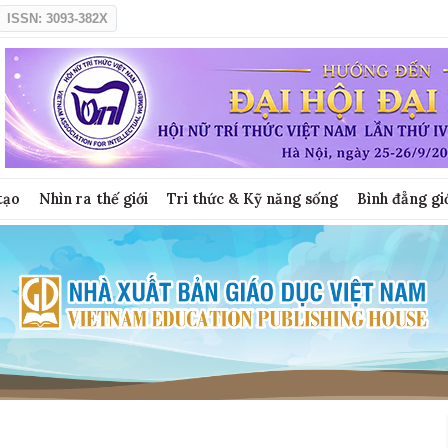
ISSN: 3093-382X
tạo
Nhìn ra thế giới
Tri thức & Kỹ năng sống
Bình đẳng gi