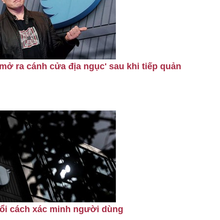
mở ra cánh cửa địa ngục' sau khi tiếp quản
đổi cách xác minh người dùng