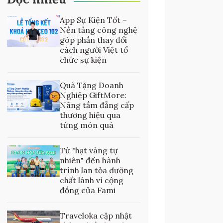
App Sự Kiện Tốt –
Nền tảng công nghệ
góp phần thay đổi
cách người Việt tổ
chức sự kiện
Quà Tặng Doanh
Nghiệp GiftMore:
Nâng tầm đẳng cấp
thương hiệu qua
từng món quà
Từ "hạt vàng tự
nhiên" đến hành
trình lan tỏa dưỡng
chất lành vì cộng
đồng của Fami
Traveloka cập nhật