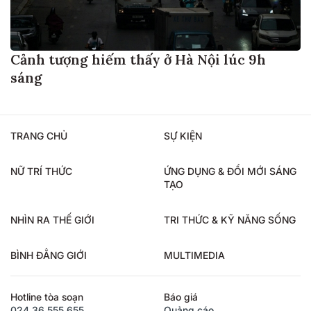
Cảnh tượng hiếm thấy ở Hà Nội lúc 9h
sáng
TRANG CHỦ
SỰ KIỆN
NỮ TRÍ THỨC
ỨNG DỤNG & ĐỔI MỚI SÁNG
TẠO
NHÌN RA THẾ GIỚI
TRI THỨC & KỸ NĂNG SỐNG
BÌNH ĐẲNG GIỚI
MULTIMEDIA
Hotline tòa soạn
Báo giá
024.36.555.655
Quảng cáo