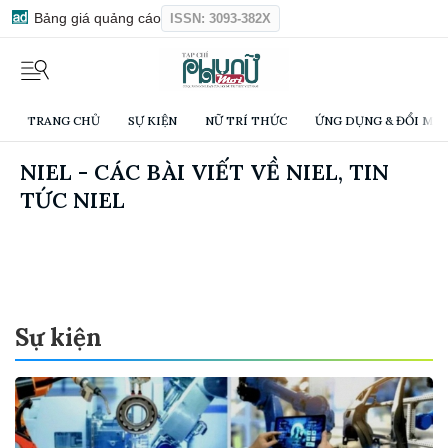
Bảng giá quảng cáo
ISSN: 3093-382X
TRANG CHỦ
SỰ KIỆN
NỮ TRÍ THỨC
ỨNG DỤNG & ĐỔI MỚI
NIEL - CÁC BÀI VIẾT VỀ NIEL, TIN
TỨC NIEL
Sự kiện