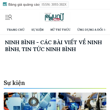
Bảng giá quảng cáo
ISSN: 3093-382X
TRANG CHỦ
SỰ KIỆN
NỮ TRÍ THỨC
ỨNG DỤNG & ĐỔI MỚI
NINH BÌNH - CÁC BÀI VIẾT VỀ NINH
BÌNH, TIN TỨC NINH BÌNH
Sự kiện