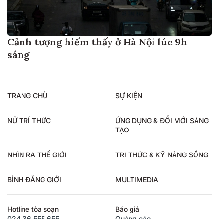
Cảnh tượng hiếm thấy ở Hà Nội lúc 9h
sáng
TRANG CHỦ
SỰ KIỆN
NỮ TRÍ THỨC
ỨNG DỤNG & ĐỔI MỚI SÁNG
TẠO
NHÌN RA THẾ GIỚI
TRI THỨC & KỸ NĂNG SỐNG
BÌNH ĐẲNG GIỚI
MULTIMEDIA
Hotline tòa soạn
Báo giá
024.36.555.655
Quảng cáo