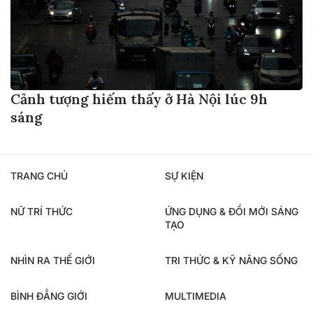
Cảnh tượng hiếm thấy ở Hà Nội lúc 9h
sáng
TRANG CHỦ
SỰ KIỆN
NỮ TRÍ THỨC
ỨNG DỤNG & ĐỔI MỚI SÁNG
TẠO
NHÌN RA THẾ GIỚI
TRI THỨC & KỸ NĂNG SỐNG
BÌNH ĐẲNG GIỚI
MULTIMEDIA