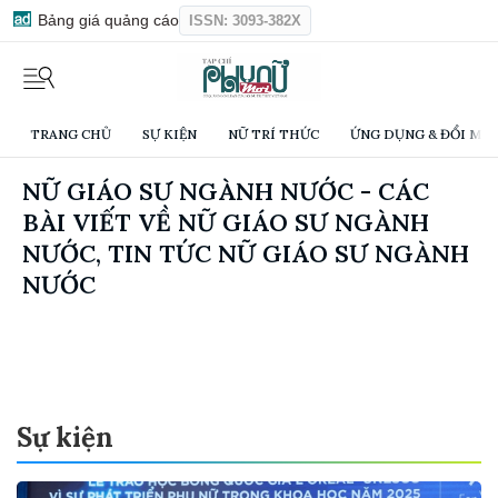
Bảng giá quảng cáo
ISSN: 3093-382X
TRANG CHỦ
SỰ KIỆN
NỮ TRÍ THỨC
ỨNG DỤNG & ĐỔI MỚI
NỮ GIÁO SƯ NGÀNH NƯỚC - CÁC
BÀI VIẾT VỀ NỮ GIÁO SƯ NGÀNH
NƯỚC, TIN TỨC NỮ GIÁO SƯ NGÀNH
NƯỚC
Sự kiện