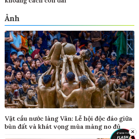
khoảng cách còn dài
Ảnh
Vật cầu nước làng Vân: Lễ hội độc đáo giữa
bùn đất và khát vọng mùa màng no đủ
✕