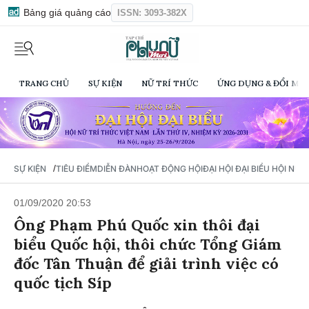
Bảng giá quảng cáo
ISSN: 3093-382X
TRANG CHỦ
SỰ KIỆN
NỮ TRÍ THỨC
ỨNG DỤNG & ĐỔI MỚI
/
SỰ KIỆN
TIÊU ĐIỂM
DIỄN ĐÀN
HOẠT ĐỘNG HỘI
ĐẠI HỘI ĐẠI BIỂU HỘI NỮ 
01/09/2020 20:53
Ông Phạm Phú Quốc xin thôi đại
biểu Quốc hội, thôi chức Tổng Giám
đốc Tân Thuận để giải trình việc có
quốc tịch Síp