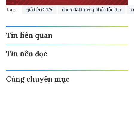
Tags:
giá tiêu 21/5
cách đặt tượng phúc lộc thọ
c
Tin liên quan
Tin nên đọc
Cùng chuyên mục