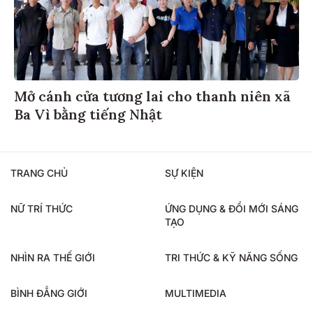
Mở cánh cửa tương lai cho thanh niên xã
Ba Vì bằng tiếng Nhật
TRANG CHỦ
SỰ KIỆN
NỮ TRÍ THỨC
ỨNG DỤNG & ĐỔI MỚI SÁNG
TẠO
NHÌN RA THẾ GIỚI
TRI THỨC & KỸ NĂNG SỐNG
BÌNH ĐẲNG GIỚI
MULTIMEDIA