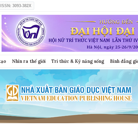
ISSN: 3093-382X
tạo
Nhìn ra thế giới
Tri thức & Kỹ năng sống
Bình đẳng gi