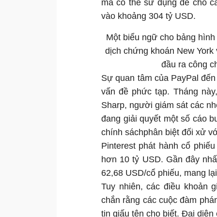
mà có thể sử dụng để cho c
vào khoảng 304 tỷ USD.
Một biểu ngữ cho bảng hình 
dịch chứng khoán New York v
đầu ra công c
Sự quan tâm của PayPal đến Pi
vấn đề phức tạp. Tháng này,
Sharp, người giám sát các nh
đang giải quyết một số cáo b
chính sáchphân biệt đối xử vớ
Pinterest phát hành cổ phiế
hơn 10 tỷ USD. Gần đây nhất
62,68 USD/cổ phiếu, mang lại
Tuy nhiên, các điều khoản g
chắn rằng các cuộc đàm phán
tin giấu tên cho biết. Đại di