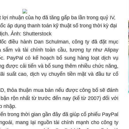
 lợi nhuận của họ đã tăng gấp ba lần trong quý IV,
ốc áp dụng thanh toán kỹ thuật số trong thời kỳ đại
dịch. Ảnh: Shutterstock
ốc điều hành Dan Schulman, công ty đã đặt mục
a sắm và tài chính toàn cầu, tương tự như Alipay
. PayPal có kế hoạch bổ sung hàng loạt dịch vụ
g được cải tiến và bổ sung thêm nhiều chức năng,
lãi suất cao, dịch vụ chuyển tiền mặt và đầu tư cổ
SD, thỏa thuận mua bán nếu được công bố sẽ đánh
n rộn nhất từ ​​trước đến nay (kể từ 2007) đối với
p nhập.
n trong thời gian gần đây đã giúp cổ phiếu PayPal
ngoái, mang lại nguồn tài chính mạnh cho công ty