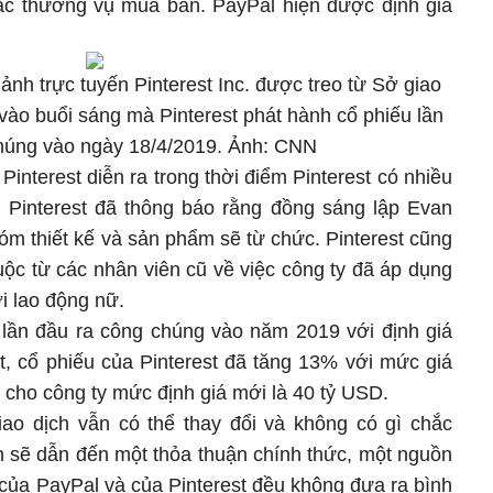
ác thương vụ mua bán. PayPal hiện được định giá
ảnh trực tuyến Pinterest Inc. được treo từ Sở giao
ào buổi sáng mà Pinterest phát hành cổ phiếu lần
húng vào ngày 18/4/2019. Ảnh: CNN
nterest diễn ra trong thời điểm Pinterest có nhiều
 Pinterest đã thông báo rằng đồng sáng lập Evan
óm thiết kế và sản phẩm sẽ từ chức. Pinterest cũng
uộc từ các nhân viên cũ về việc công ty đã áp dụng
i lao động nữ.
u lần đầu ra công chúng vào năm 2019 với định giá
, cổ phiếu của Pinterest đã tăng 13% với mức giá
 cho công ty mức định giá mới là 40 tỷ USD.
iao dịch vẫn có thể thay đổi và không có gì chắc
 sẽ dẫn đến một thỏa thuận chính thức, một nguồn
ện của PayPal và của Pinterest đều không đưa ra bình