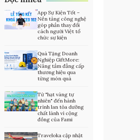
App Sự Kiện Tốt –
Nền tảng công nghệ
góp phần thay đổi
cách người Việt tổ
chức sự kiện
Quà Tặng Doanh
Nghiệp GiftMore:
Nâng tầm đẳng cấp
thương hiệu qua
từng món quà
Từ "hạt vàng tự
nhiên" đến hành
trình lan tỏa dưỡng
chất lành vì cộng
đồng của Fami
Traveloka cập nhật