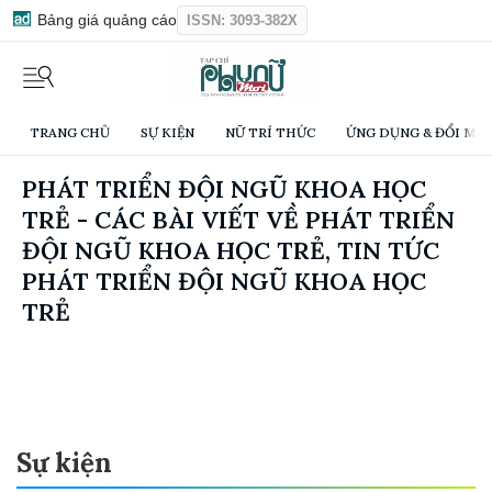
Bảng giá quảng cáo
ISSN: 3093-382X
TRANG CHỦ
SỰ KIỆN
NỮ TRÍ THỨC
ỨNG DỤNG & ĐỔI MỚI
PHÁT TRIỂN ĐỘI NGŨ KHOA HỌC
TRẺ - CÁC BÀI VIẾT VỀ PHÁT TRIỂN
ĐỘI NGŨ KHOA HỌC TRẺ, TIN TỨC
PHÁT TRIỂN ĐỘI NGŨ KHOA HỌC
TRẺ
Sự kiện