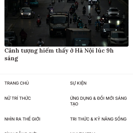
Cảnh tượng hiếm thấy ở Hà Nội lúc 9h
sáng
TRANG CHỦ
SỰ KIỆN
NỮ TRÍ THỨC
ỨNG DỤNG & ĐỔI MỚI SÁNG
TẠO
NHÌN RA THẾ GIỚI
TRI THỨC & KỸ NĂNG SỐNG