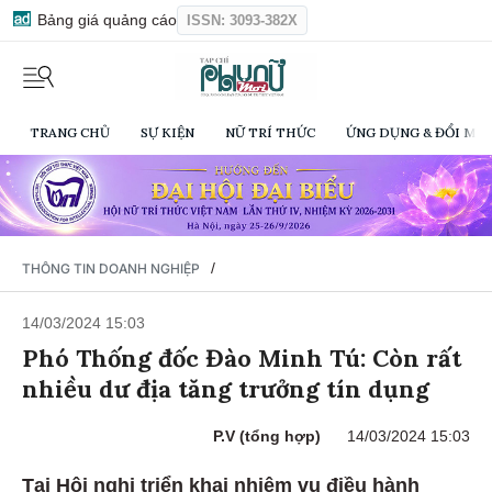
Bảng giá quảng cáo
ISSN: 3093-382X
TRANG CHỦ
SỰ KIỆN
NỮ TRÍ THỨC
ỨNG DỤNG & ĐỔI MỚI
/
THÔNG TIN DOANH NGHIỆP
14/03/2024 15:03
Phó Thống đốc Đào Minh Tú: Còn rất
nhiều dư địa tăng trưởng tín dụng
P.V (tổng hợp)
14/03/2024 15:03
Tại Hội nghị triển khai nhiệm vụ điều hành