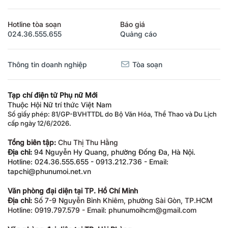
Hotline tòa soạn
Báo giá
024.36.555.655
Quảng cáo
Thông tin doanh nghiệp
Tòa soạn
Tạp chí điện tử Phụ nữ Mới
Thuộc Hội Nữ trí thức Việt Nam
Số giấy phép: 81/GP-BVHTTDL do Bộ Văn Hóa, Thể Thao và Du Lịch
cấp ngày 12/6/2026.
Tổng biên tập:
Chu Thị Thu Hằng
Địa chỉ:
94 Nguyễn Hy Quang, phường Đống Đa, Hà Nội.
Hotline: 024.36.555.655 - 0913.212.736 - Email:
tapchi@phunumoi.net.vn
Văn phòng đại diện tại TP. Hồ Chí Minh
Địa chỉ:
Số 7-9 Nguyễn Bỉnh Khiêm, phường Sài Gòn, TP.HCM
Hotline: 0919.797.579 - Email: phunumoihcm@gmail.com
Văn phòng đại diện tại TP. Hải Phòng