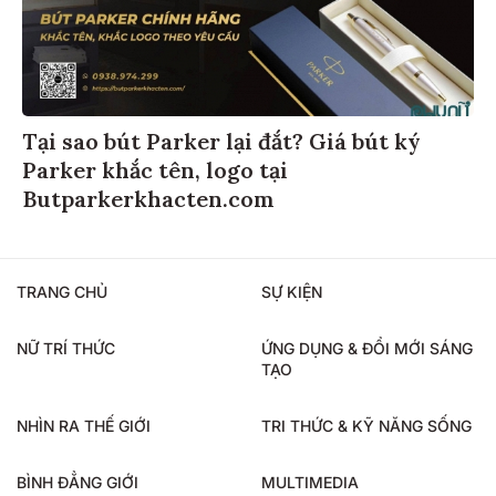
Tại sao bút Parker lại đắt? Giá bút ký
Parker khắc tên, logo tại
Butparkerkhacten.com
TRANG CHỦ
SỰ KIỆN
NỮ TRÍ THỨC
ỨNG DỤNG & ĐỔI MỚI SÁNG
TẠO
NHÌN RA THẾ GIỚI
TRI THỨC & KỸ NĂNG SỐNG
BÌNH ĐẲNG GIỚI
MULTIMEDIA