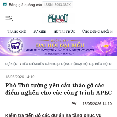
Bảng giá quảng cáo
ISSN: 3093-382X
TRANG CHỦ
SỰ KIỆN
NỮ TRÍ THỨC
ỨNG DỤNG & ĐỔI MỚI
/
SỰ KIỆN
TIÊU ĐIỂM
DIỄN ĐÀN
HOẠT ĐỘNG HỘI
ĐẠI HỘI ĐẠI BIỂU HỘI NỮ 
18/05/2026 14:10
Phó Thủ tướng yêu cầu tháo gỡ các
điểm nghẽn cho các công trình APEC
PV
18/05/2026 14:10
Kiểm tra tiến độ các dự án hạ tầng phục vụ