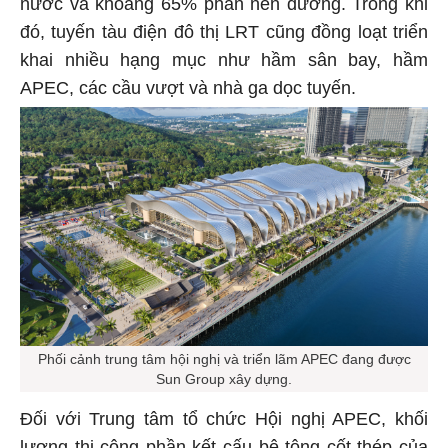
nước và khoảng 65% phần nền đường. Trong khi
đó, tuyến tàu điện đô thị LRT cũng đồng loạt triển
khai nhiều hạng mục như hầm sân bay, hầm
APEC, các cầu vượt và nhà ga dọc tuyến.
Phối cảnh trung tâm hội nghị và triển lãm APEC đang được
Sun Group xây dựng.
Đối với Trung tâm tổ chức Hội nghị APEC, khối
lượng thi công phần kết cấu bê tông cốt thép của