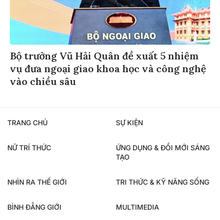
Bộ trưởng Vũ Hải Quân đề xuất 5 nhiệm
vụ đưa ngoại giao khoa học và công nghệ
vào chiều sâu
TRANG CHỦ
SỰ KIỆN
NỮ TRÍ THỨC
ỨNG DỤNG & ĐỔI MỚI SÁNG
TẠO
NHÌN RA THẾ GIỚI
TRI THỨC & KỸ NĂNG SỐNG
BÌNH ĐẲNG GIỚI
MULTIMEDIA