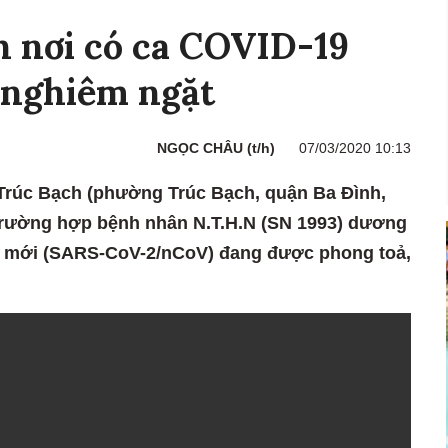
 nơi có ca COVID-19
y nghiêm ngặt
NGỌC CHÂU (t/h)
07/03/2020 10:13
Trúc Bạch (phường Trúc Bạch, quận Ba Đình,
 trường hợp bệnh nhân N.T.H.N (SN 1993) dương
ng mới (SARS-CoV-2/nCoV) đang được phong toả,