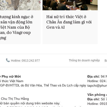
tượng kinh ngạc ở
Hai nữ trí thức Việt ở
 sân vận động lớn
Châu Âu đang làm gì với
Việt Nam của Bộ
Gen và AI
an, do Vingroup
ựng
Thông tin doanh nghiệp
Hotline: 0913.242.977
B
tử Phụ nữ Mới
Địa chỉ:
94 
í thức Việt Nam
Hotline: 024
1/GP-BVHTTDL do Bộ Văn Hóa, Thể Thao và Du Lịch cấp ngày
tapchi@phun
Văn phòng đ
Chu Thị Thu Hằng
Địa chỉ:
Số 7
ữ bản quyền nội dung trên website này.
Hotline: 09