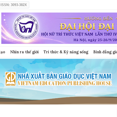
ISSN: 3093-382X
tạo
Nhìn ra thế giới
Tri thức & Kỹ năng sống
Bình đẳng gi