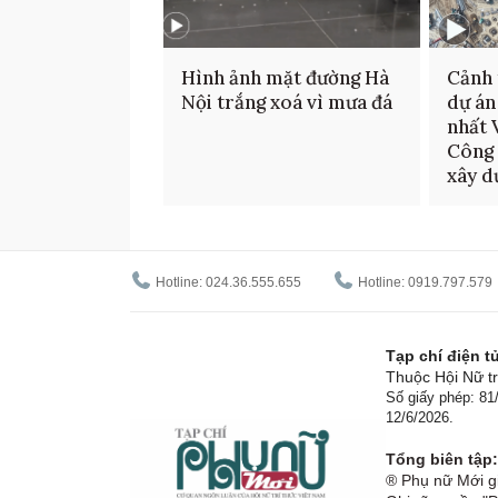
Hình ảnh mặt đường Hà
Cảnh 
Nội trắng xoá vì mưa đá
dự án
nhất 
Công 
xây d
Hotline: 024.36.555.655
Hotline: 0919.797.579
Tạp chí điện 
Thuộc Hội Nữ tr
Số giấy phép: 8
12/6/2026.
Tổng biên tập:
® Phụ nữ Mới gi