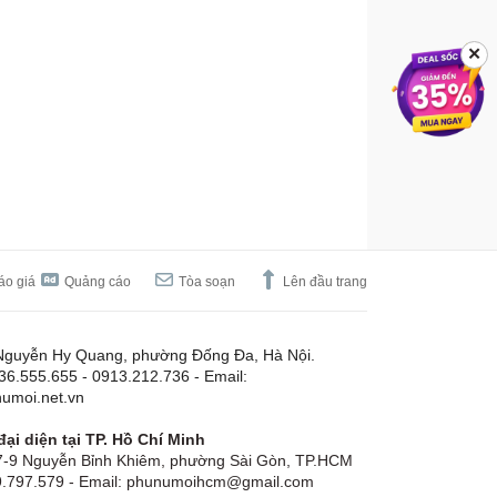
✕
áo giá
Quảng cáo
Tòa soạn
Lên đầu trang
Nguyễn Hy Quang, phường Đống Đa, Hà Nội.
.36.555.655 - 0913.212.736 - Email:
umoi.net.vn
ại diện tại TP. Hồ Chí Minh
-9 Nguyễn Bỉnh Khiêm, phường Sài Gòn, TP.HCM
19.797.579 - Email: phunumoihcm@gmail.com