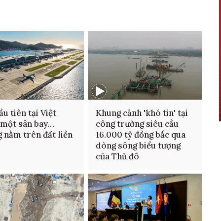
ầu tiên tại Việt
Khung cảnh 'khó tin' tại
 một sân bay…
công trường siêu cầu
 nằm trên đất liền
16.000 tỷ đồng bắc qua
dòng sông biểu tượng
của Thủ đô