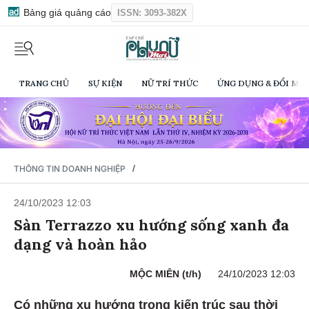
Bảng giá quảng cáo
ISSN: 3093-382X
TRANG CHỦ
SỰ KIỆN
NỮ TRÍ THỨC
ỨNG DỤNG & ĐỔI MỚI
/
THÔNG TIN DOANH NGHIỆP
24/10/2023 12:03
Sàn Terrazzo xu hướng sống xanh đa
dạng và hoàn hảo
MỘC MIÊN (t/h)
24/10/2023 12:03
Có những xu hướng trong kiến trúc sau thời