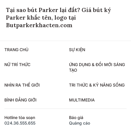
Tại sao bút Parker lại đắt? Giá bút ký
Parker khắc tên, logo tại
Butparkerkhacten.com
TRANG CHỦ
SỰ KIỆN
NỮ TRÍ THỨC
ỨNG DỤNG & ĐỔI MỚI SÁNG
TẠO
NHÌN RA THẾ GIỚI
TRI THỨC & KỸ NĂNG SỐNG
BÌNH ĐẲNG GIỚI
MULTIMEDIA
Hotline tòa soạn
Báo giá
024.36.555.655
Quảng cáo