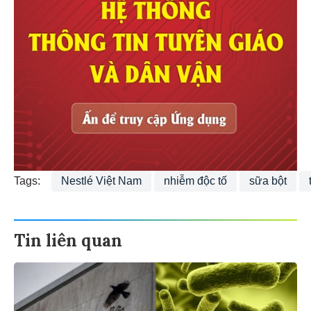
Tags:
Nestlé Việt Nam
nhiễm độc tố
sữa bột
Tin liên quan