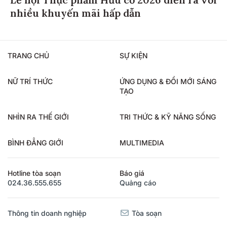
Lễ hội Thực phẩm Hữu cơ 2026 diễn ra với
nhiều khuyến mãi hấp dẫn
TRANG CHỦ
SỰ KIỆN
NỮ TRÍ THỨC
ỨNG DỤNG & ĐỔI MỚI SÁNG
TẠO
NHÌN RA THẾ GIỚI
TRI THỨC & KỸ NĂNG SỐNG
BÌNH ĐẲNG GIỚI
MULTIMEDIA
Hotline tòa soạn
Báo giá
024.36.555.655
Quảng cáo
Thông tin doanh nghiệp
Tòa soạn