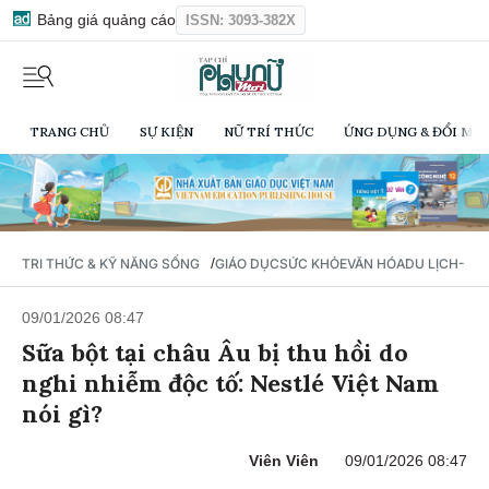
Bảng giá quảng cáo
ISSN: 3093-382X
TRANG CHỦ
SỰ KIỆN
NỮ TRÍ THỨC
ỨNG DỤNG & ĐỔI MỚI
/
TRI THỨC & KỸ NĂNG SỐNG
GIÁO DỤC
SỨC KHỎE
VĂN HÓA
DU LỊCH- Ẩ
09/01/2026 08:47
Sữa bột tại châu Âu bị thu hồi do
nghi nhiễm độc tố: Nestlé Việt Nam
nói gì?
Viên Viên
09/01/2026 08:47