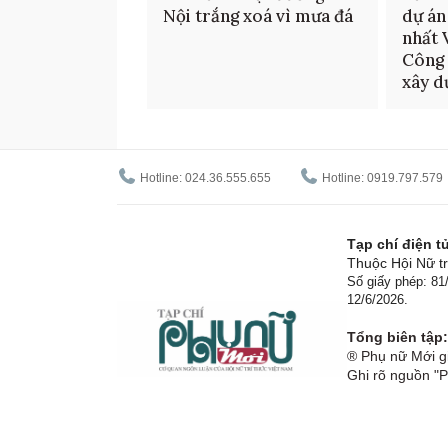
Nội trắng xoá vì mưa đá
dự án
nhất 
Công 
xây d
Hotline: 024.36.555.655
Hotline: 0919.797.579
Tạp chí điện 
Thuộc Hội Nữ tr
Số giấy phép: 8
12/6/2026.
Tổng biên tập:
® Phụ nữ Mới gi
Ghi rõ nguồn "P