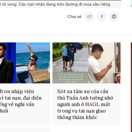
i tử vong: Các nạn nhân đang trên đường đi mua sầu riêng
Chia sẻ
fron nhập viện
Xót xa tâm sự của cầu
ì tai nạn, đại diện
thủ Tuấn Anh tưởng nhớ
iếng về nghi vấn
người anh ở HAGL mất
đuối
trong vụ tai nạn giao
thông thảm khốc