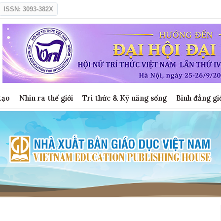
ISSN: 3093-382X
tạo
Nhìn ra thế giới
Tri thức & Kỹ năng sống
Bình đẳng gi