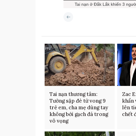
Tai nạn ở Đắk Lắk khiến 3 ngườ
Tai nạn thương tâm:
Zac E
Tường sập đè tử vong 9
khẩn v
trẻ em, cha mẹ dùng tay
lên t
không bới gạch đá trong
chết 
vô vọng