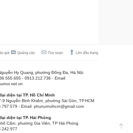
áo giá
Quảng cáo
Tòa soạn
Lên đầu trang
Nguyễn Hy Quang, phường Đống Đa, Hà Nội.
.36.555.655 - 0913.212.736 - Email:
umoi.net.vn
ại diện tại TP. Hồ Chí Minh
-9 Nguyễn Bỉnh Khiêm, phường Sài Gòn, TP.HCM
19.797.579 - Email: phunumoihcm@gmail.com
ại diện tại TP. Hải Phòng
hố Cấm, phường Gia Viên, TP Hải Phòng
3.242.977