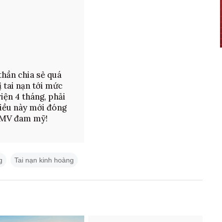
hần chia sẻ quá
ị tai nạn tới mức
iện 4 tháng, phải
iều này mới đóng
 MV đam mỹ!
g
Tai nạn kinh hoàng