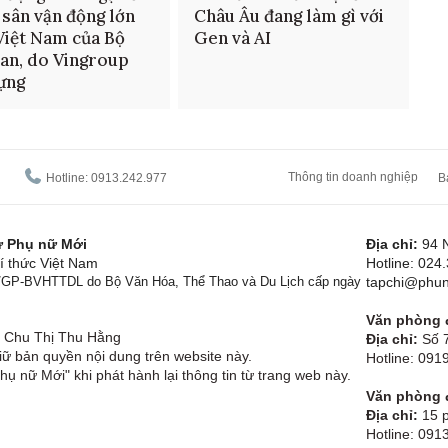
 sân vận động lớn
Châu Âu đang làm gì với
Việt Nam của Bộ
Gen và AI
an, do Vingroup
ựng
Thông tin doanh nghiệp
Hotline: 0913.242.977
B
tử Phụ nữ Mới
Địa chỉ:
94 
í thức Việt Nam
Hotline: 024
1/GP-BVHTTDL do Bộ Văn Hóa, Thể Thao và Du Lịch cấp ngày
tapchi@phun
Văn phòng đ
Chu Thị Thu Hằng
Địa chỉ:
Số 7
ữ bản quyền nội dung trên website này.
Hotline: 09
hụ nữ Mới" khi phát hành lại thông tin từ trang web này.
Văn phòng đ
Địa chỉ:
15 p
Hotline: 091