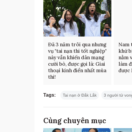
Đã 3 năm trôi qua nhưng
Nam t
vụ "tai nạn thi tốt nghiệp"
khứ b
này vẫn khiến dân mạng
nằm v
cười bò, được gọi là: Giai
làm đ
thoại kinh điển nhất mùa
được
thi!
Tags:
Tai nạn ở Đắk Lắk
3 người tử von
Cùng chuyên mục