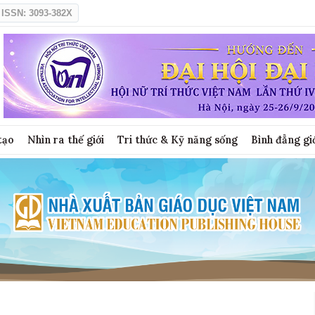
ISSN: 3093-382X
tạo
Nhìn ra thế giới
Tri thức & Kỹ năng sống
Bình đẳng gi