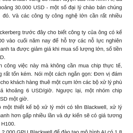
hoảng 30.000 USD - một số đại lý chào bán chúng
ền đó. Và các công ty công nghệ lớn cần rất nhiều
kerberg trước đây cho biết công ty của ông có kế
0 vào cuối năm nay để hỗ trợ các nỗ lực nghiên
anh ta được giảm giá khi mua số lượng lớn, số tiền
SD.
ện công việc này mà không cần mua chip thực tế,
 rất tốn kém. Nói một cách ngắn gọn: Đơn vị đám
cho khách hàng thuê một cụm lớn các bộ xử lý phù
giá khoảng 6 USD/giờ. Ngược lại, một nhóm chip
USD một giờ.
ộ một thiết kế bộ xử lý mới có tên Blackwell, xử lý
anh hơn gấp nhiều lần và dự kiến sẽ có giá tương
m H100.
g 2.000 GPU Blackwell để đào tạo mô hình AI có 1,8