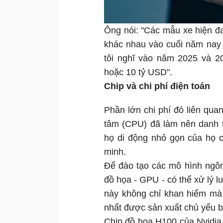
Ông nói: "Các mẫu xe hiện đ
khác nhau vào cuối năm nay 
tôi nghĩ vào năm 2025 và 2
hoặc 10 tỷ USD".
Chip và chi phí điện toán
Phần lớn chi phí đó liên qua
tâm (CPU) đã làm nên danh 
họ di động nhỏ gọn của họ c
minh.
Để đào tạo các mô hình ngôn
đồ họa - GPU - có thể xử lý l
này không chỉ khan hiếm mà c
nhất được sản xuất chủ yếu b
Chip đồ họa H100 của Nvidia,