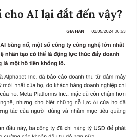
í cho AI lại đắt đến vậy?
GIA HÂN
02/05/2024 06:53
 AI bùng nổ, một số công ty công nghệ lớn nhất
uệ nhân tạo có thể là động lực thúc đẩy doanh
 là một hố tiền khổng lồ.
và Alphabet Inc. đã báo cáo doanh thu từ đám mây
ý mới nhất của họ, do khách hàng doanh nghiệp chi
 của họ. Meta Platforms Inc., mặc dù còn chậm hơn
g nghệ, nhưng cho biết những nỗ lực AI của họ đã
ơng tác của người dùng và nhắm mục tiêu quảng
an đầu này, ba công ty đã chi hàng tỷ USD để phát
ăng cường các khoản đầu tư đó hơn nữa.