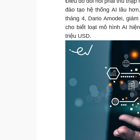
Điều đó đòi hỏi phải thu thập
đào tạo hệ thống AI lâu hơn
tháng 4, Dario Amodei, giám
cho biết loạt mô hình AI hiện
triệu USD.