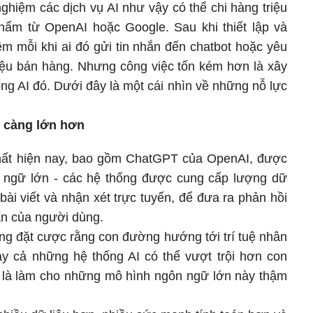
hiệm các dịch vụ AI như vậy có thể chi hàng triệu
hẩm từ OpenAI hoặc Google. Sau khi thiết lập và
êm mỗi khi ai đó gửi tin nhắn đến chatbot hoặc yêu
liệu bán hàng. Nhưng công việc tốn kém hơn là xây
ng AI đó. Dưới đây là một cái nhìn về những nỗ lực
 càng lớn hơn
nhất hiện nay, bao gồm ChatGPT của OpenAI, được
n ngữ lớn - các hệ thống được cung cấp lượng dữ
bài viết và nhận xét trực tuyến, để đưa ra phản hồi
vấn của người dùng.
ng đặt cược rằng con đường hướng tới trí tuệ nhân
ay cả những hệ thống AI có thể vượt trội hơn con
- là làm cho những mô hình ngôn ngữ lớn này thậm