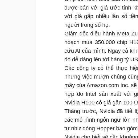
được bán với giá ước tính k
với giá gấp nhiều lần số ti
người trong số họ.
Giám đốc điều hành Meta Zuc
hoạch mua 350.000 chip H10
cứu AI của mình. Ngay cả khi 
đó dễ dàng lên tới hàng tỷ U
Các công ty có thể thực hi
nhưng việc mượn chúng cũng
mây của Amazon.com Inc. sẽ 
hợp do Intel sản xuất với 
Nvidia H100 có giá gần 100 
Tháng trước, Nvidia đã tiết l
các mô hình ngôn ngữ lớn nh
tự như dòng Hopper bao gồ
Nvidia cho biết sẽ cần khoản