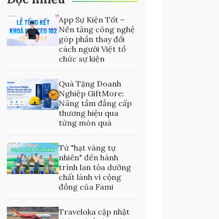
App Sự Kiện Tốt –
Nền tảng công nghệ
góp phần thay đổi
cách người Việt tổ
chức sự kiện
Quà Tặng Doanh
Nghiệp GiftMore:
Nâng tầm đẳng cấp
thương hiệu qua
từng món quà
Từ "hạt vàng tự
nhiên" đến hành
trình lan tỏa dưỡng
chất lành vì cộng
đồng của Fami
Traveloka cập nhật