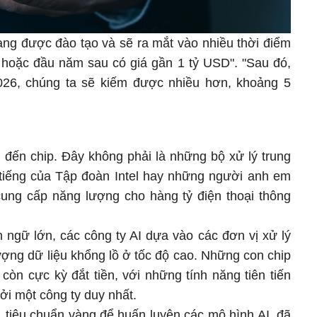
ang được đào tạo và sẽ ra mắt vào nhiều thời điểm
hoặc đầu năm sau có giá gần 1 tỷ USD". "Sau đó,
026, chúng ta sẽ kiếm được nhiều hơn, khoảng 5
n đến chip. Đây không phải là những bộ xử lý trung
tiếng của Tập đoàn Intel hay những người anh em
ung cấp năng lượng cho hàng tỷ điện thoại thông
 ngữ lớn, các công ty AI dựa vào các đơn vị xử lý
ượng dữ liệu khổng lồ ở tốc độ cao. Những con chip
òn cực kỳ đắt tiền, với những tính năng tiên tiến
ởi một công ty duy nhất.
 tiêu chuẩn vàng để huấn luyện các mô hình AI, đã