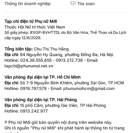
Thông tin doanh nghiệp
Tòa soạn
Tạp chí điện tử Phụ nữ Mới
Thuộc Hội Nữ trí thức Việt Nam
Số giấy phép: 81/GP-BVHTTDL do Bộ Văn Hóa, Thể Thao và Du Lịch
cấp ngày 12/6/2026.
Tổng biên tập:
Chu Thị Thu Hằng
Địa chỉ:
94 Nguyễn Hy Quang, phường Đống Đa, Hà Nội.
Hotline: 024.36.555.655 - 0913.212.736 - Email:
tapchi@phunumoi.net.vn
Văn phòng đại diện tại TP. Hồ Chí Minh
Địa chỉ:
Số 7-9 Nguyễn Bỉnh Khiêm, phường Sài Gòn, TP.HCM
Hotline: 0919.797.579 - Email: phunumoihcm@gmail.com
Văn phòng đại diện tại TP. Hải Phòng
Địa chỉ:
15 phố Cấm, phường Gia Viên, TP Hải Phòng
Hotline: 0913.242.977
® Phụ nữ Mới giữ bản quyền nội dung trên website này.
Ghi rõ nguồn "Phụ nữ Mới" khi phát hành lại thông tin từ trang
web này.