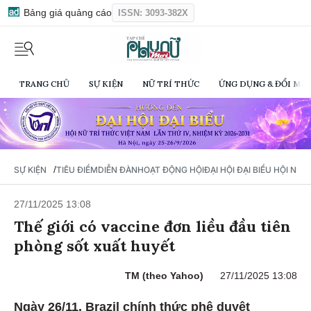
Bảng giá quảng cáo
ISSN: 3093-382X
TRANG CHỦ
SỰ KIỆN
NỮ TRÍ THỨC
ỨNG DỤNG & ĐỔI MỚI
/
SỰ KIỆN
TIÊU ĐIỂM
DIỄN ĐÀN
HOẠT ĐỘNG HỘI
ĐẠI HỘI ĐẠI BIỂU HỘI NỮ 
27/11/2025 13:08
Thế giới có vaccine đơn liều đầu tiên
phòng sốt xuất huyết
TM (theo Yahoo)
27/11/2025 13:08
Ngày 26/11, Brazil chính thức phê duyệt