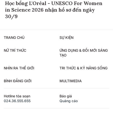
Học bổng L'Oréal - UNESCO For Women
in Science 2026 nhận hồ sơ đến ngày
30/9
TRANG CHỦ
SỰ KIỆN
NỮ TRÍ THỨC
ỨNG DỤNG & ĐỔI MỚI SÁNG
TẠO
NHÌN RA THẾ GIỚI
TRI THỨC & KỸ NĂNG SỐNG
BÌNH ĐẲNG GIỚI
MULTIMEDIA
Hotline tòa soạn
Báo giá
024.36.555.655
Quảng cáo