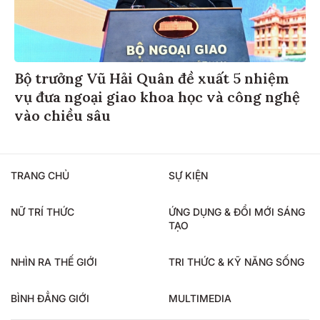
Bộ trưởng Vũ Hải Quân đề xuất 5 nhiệm
vụ đưa ngoại giao khoa học và công nghệ
vào chiều sâu
TRANG CHỦ
SỰ KIỆN
NỮ TRÍ THỨC
ỨNG DỤNG & ĐỔI MỚI SÁNG
TẠO
NHÌN RA THẾ GIỚI
TRI THỨC & KỸ NĂNG SỐNG
BÌNH ĐẲNG GIỚI
MULTIMEDIA