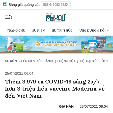
Bảng giá quảng cáo
ISSN: 3093-382X
TRANG CHỦ
SỰ KIỆN
NỮ TRÍ THỨC
ỨNG DỤNG & ĐỔI MỚI
/
SỰ KIỆN
TIÊU ĐIỂM
DIỄN ĐÀN
HOẠT ĐỘNG HỘI
ĐẠI HỘI ĐẠI BIỂU HỘI NỮ 
25/07/2021 06:04
Thêm 3.979 ca COVID-19 sáng 25/7,
hơn 3 triệu liều vaccine Moderna về
đến Việt Nam
GIA HÂN
25/07/2021 06:04