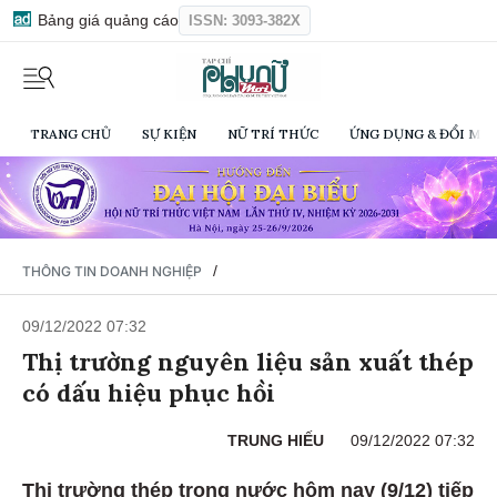
Bảng giá quảng cáo
ISSN: 3093-382X
TRANG CHỦ
SỰ KIỆN
NỮ TRÍ THỨC
ỨNG DỤNG & ĐỔI MỚI
/
THÔNG TIN DOANH NGHIỆP
09/12/2022 07:32
Thị trường nguyên liệu sản xuất thép
có dấu hiệu phục hồi
TRUNG HIẾU
09/12/2022 07:32
Thị trường thép trong nước hôm nay (9/12) tiếp