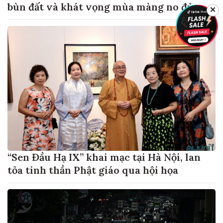
bùn đất và khát vọng mùa màng no đủ
✕
“Sen Đầu Hạ IX” khai mạc tại Hà Nội, lan
tỏa tinh thần Phật giáo qua hội họa