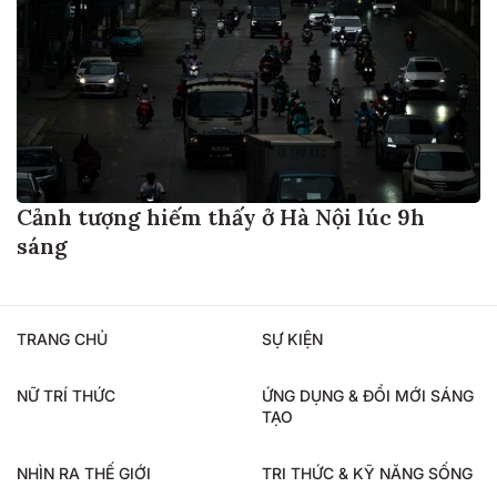
Cảnh tượng hiếm thấy ở Hà Nội lúc 9h
sáng
TRANG CHỦ
SỰ KIỆN
NỮ TRÍ THỨC
ỨNG DỤNG & ĐỔI MỚI SÁNG
TẠO
NHÌN RA THẾ GIỚI
TRI THỨC & KỸ NĂNG SỐNG