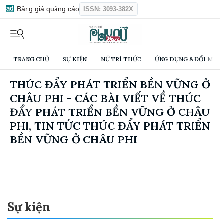
Bảng giá quảng cáo
ISSN: 3093-382X
TRANG CHỦ
SỰ KIỆN
NỮ TRÍ THỨC
ỨNG DỤNG & ĐỔI MỚI
THÚC ĐẨY PHÁT TRIỂN BỀN VỮNG Ở
CHÂU PHI - CÁC BÀI VIẾT VỀ THÚC
ĐẨY PHÁT TRIỂN BỀN VỮNG Ở CHÂU
PHI, TIN TỨC THÚC ĐẨY PHÁT TRIỂN
BỀN VỮNG Ở CHÂU PHI
Sự kiện