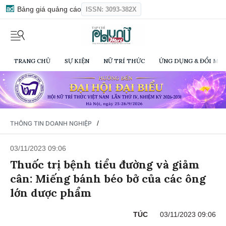
Bảng giá quảng cáo
ISSN: 3093-382X
TRANG CHỦ
SỰ KIỆN
NỮ TRÍ THỨC
ỨNG DỤNG & ĐỔI MỚI
/
THÔNG TIN DOANH NGHIỆP
03/11/2023 09:06
Thuốc trị bệnh tiểu đường và giảm
cân: Miếng bánh béo bở của các ông
lớn dược phẩm
TÚC
03/11/2023 09:06