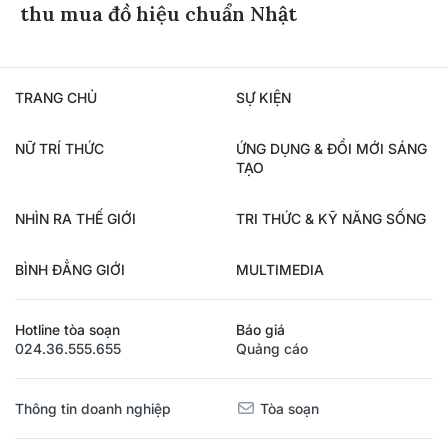
thu mua đồ hiệu chuẩn Nhật
TRANG CHỦ
SỰ KIỆN
NỮ TRÍ THỨC
ỨNG DỤNG & ĐỔI MỚI SÁNG
TẠO
NHÌN RA THẾ GIỚI
TRI THỨC & KỸ NĂNG SỐNG
BÌNH ĐẲNG GIỚI
MULTIMEDIA
Hotline tòa soạn
Báo giá
024.36.555.655
Quảng cáo
Thông tin doanh nghiệp
Tòa soạn