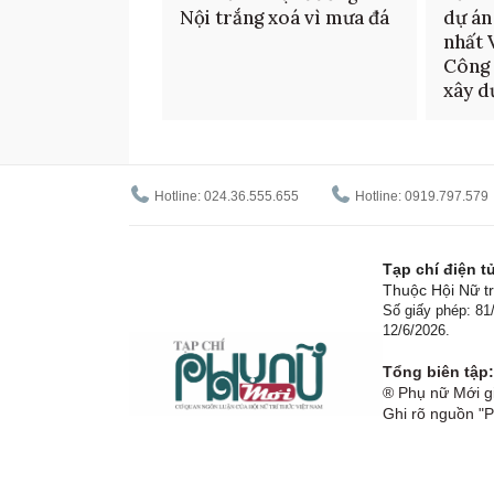
Nội trắng xoá vì mưa đá
dự án
nhất 
Công 
xây d
Hotline: 024.36.555.655
Hotline: 0919.797.579
Tạp chí điện 
Thuộc Hội Nữ tr
Số giấy phép: 8
12/6/2026.
Tổng biên tập:
® Phụ nữ Mới gi
Ghi rõ nguồn "P