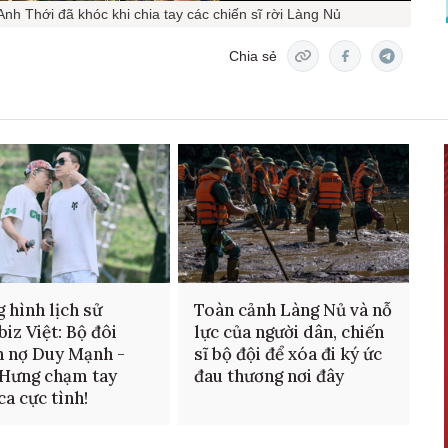
h Thới đã khóc khi chia tay các chiến sĩ rời Làng Nủ
Chia sẻ
 hình lịch sử
Toàn cảnh Làng Nủ và nỗ
iz Việt: Bộ đôi
lực của người dân, chiến
 nợ Duy Mạnh -
sĩ bộ đội để xóa đi ký ức
Hưng chạm tay
đau thương nơi đây
ca cực tình!