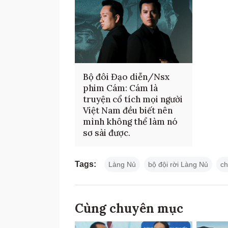
Bộ đôi Đạo diễn/Nsx
phim Cám: Cám là
truyện cổ tích mọi người
Việt Nam đều biết nên
mình không thể làm nó
sơ sài được.
Tags:
Làng Nủ
bộ đội rời Làng Nủ
ch
Cùng chuyên mục