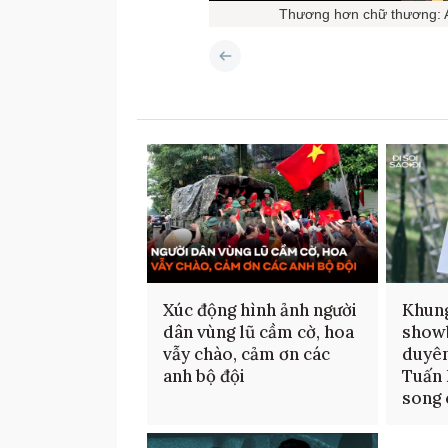
Thương hơn chữ thương: An
Xúc động hình ảnh người
Khung
dân vùng lũ cầm cờ, hoa
showb
vẫy chào, cảm ơn các
duyên
anh bộ đội
Tuấn 
song 