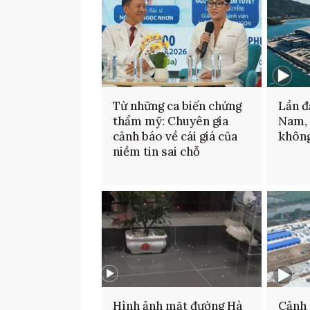
Từ những ca biến chứng
Lần đ
thẩm mỹ: Chuyên gia
Nam,
cảnh báo về cái giá của
không
niềm tin sai chỗ
Hình ảnh mặt đường Hà
Cảnh 