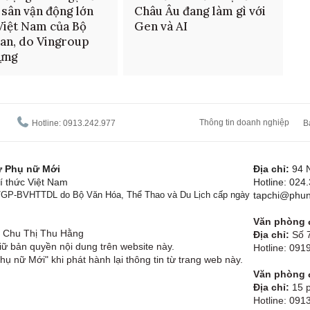
 sân vận động lớn
Châu Âu đang làm gì với
Việt Nam của Bộ
Gen và AI
an, do Vingroup
ựng
Thông tin doanh nghiệp
Hotline: 0913.242.977
B
tử Phụ nữ Mới
Địa chỉ:
94 
í thức Việt Nam
Hotline: 024
1/GP-BVHTTDL do Bộ Văn Hóa, Thể Thao và Du Lịch cấp ngày
tapchi@phun
Văn phòng đ
Chu Thị Thu Hằng
Địa chỉ:
Số 7
ữ bản quyền nội dung trên website này.
Hotline: 09
hụ nữ Mới" khi phát hành lại thông tin từ trang web này.
Văn phòng đ
Địa chỉ:
15 p
Hotline: 091