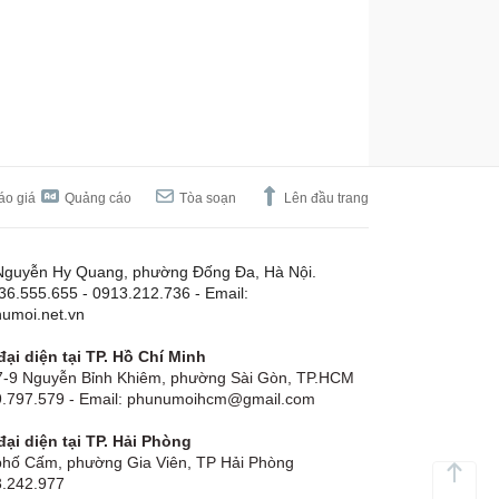
áo giá
Quảng cáo
Tòa soạn
Lên đầu trang
Nguyễn Hy Quang, phường Đống Đa, Hà Nội.
.36.555.655 - 0913.212.736 - Email:
umoi.net.vn
ại diện tại TP. Hồ Chí Minh
-9 Nguyễn Bỉnh Khiêm, phường Sài Gòn, TP.HCM
19.797.579 - Email: phunumoihcm@gmail.com
ại diện tại TP. Hải Phòng
hố Cấm, phường Gia Viên, TP Hải Phòng
3.242.977