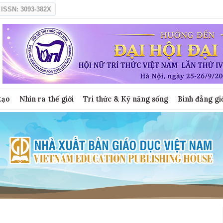
ISSN: 3093-382X
tạo
Nhìn ra thế giới
Tri thức & Kỹ năng sống
Bình đẳng gi