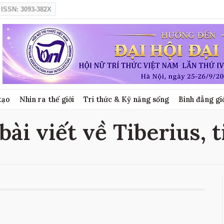
ISSN: 3093-382X
tạo
Nhìn ra thế giới
Tri thức & Kỹ năng sống
Bình đẳng gi
bài viết về Tiberius, 