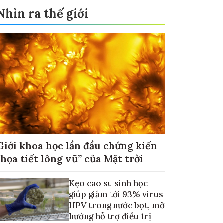
Nhìn ra thế giới
Giới khoa học lần đầu chứng kiến
“họa tiết lông vũ” của Mặt trời
Kẹo cao su sinh học
giúp giảm tới 93% virus
HPV trong nước bọt, mở
hướng hỗ trợ điều trị