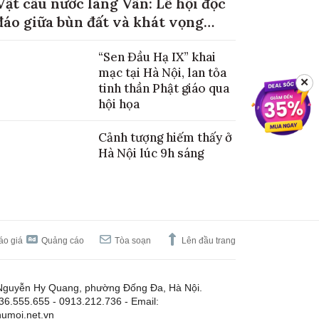
Vật cầu nước làng Vân: Lễ hội độc
đáo giữa bùn đất và khát vọng
mùa màng no đủ
“Sen Đầu Hạ IX” khai
mạc tại Hà Nội, lan tỏa
✕
tinh thần Phật giáo qua
hội họa
Cảnh tượng hiếm thấy ở
Hà Nội lúc 9h sáng
áo giá
Quảng cáo
Tòa soạn
Lên đầu trang
Nguyễn Hy Quang, phường Đống Đa, Hà Nội.
.36.555.655 - 0913.212.736 - Email:
umoi.net.vn