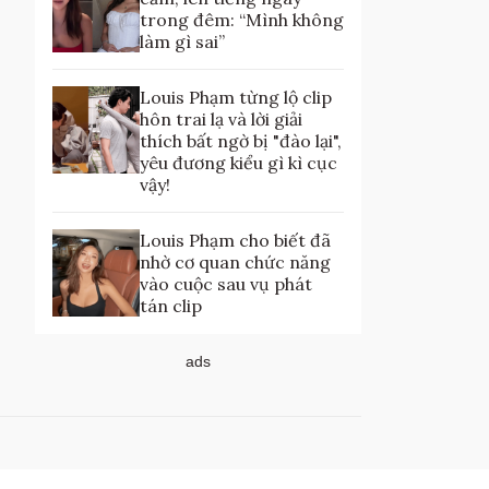
trong đêm: “Mình không
làm gì sai”
Louis Phạm từng lộ clip
hôn trai lạ và lời giải
thích bất ngờ bị "đào lại",
yêu đương kiểu gì kì cục
vậy!
Louis Phạm cho biết đã
nhờ cơ quan chức năng
vào cuộc sau vụ phát
tán clip
ads