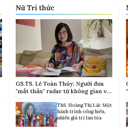
Nữ Trí thức
GS.TS. Lê Toàn Thủy: Người đưa
"mắt thần" radar từ không gian về
với những cánh đồng lúa Việt Nam
ThS. Hoàng Thị Lài: Một
hành trình cống hiến,
nhiều giá trị lan tỏa