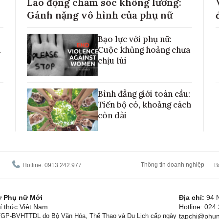
Lao động chăm sóc không lương:
Gánh nặng vô hình của phụ nữ
Bạo lực với phụ nữ:
h
Cuộc khủng hoảng chưa
chịu lùi
Bình đẳng giới toàn cầu:
Tiến bộ có, khoảng cách
còn dài
Thông tin doanh nghiệp
Hotline: 0913.242.977
B
tử Phụ nữ Mới
Địa chỉ:
94 
í thức Việt Nam
Hotline: 024
1/GP-BVHTTDL do Bộ Văn Hóa, Thể Thao và Du Lịch cấp ngày
tapchi@phun