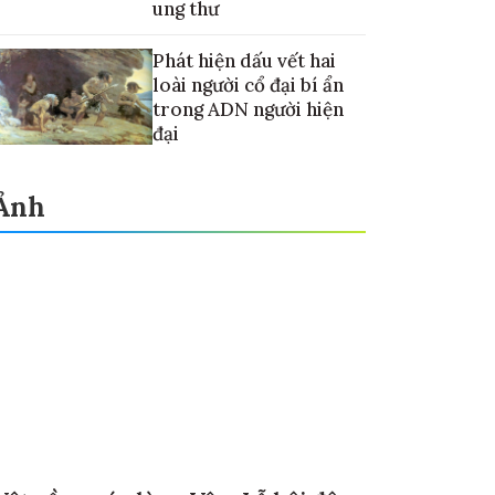
ung thư
Phát hiện dấu vết hai
loài người cổ đại bí ẩn
trong ADN người hiện
đại
Ảnh