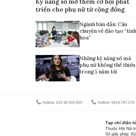
Kỹ năng số mở thêm cơ hội phát
triển cho phụ nữ từ cộng đồng
Ngành bán dẫn: Câu
chuyện về đào tạo “tin
hoa”
Những kỹ năng số mà
phụ nữ không thể thiếu
trong 5 năm tới
Hotline: 024.36.555.655
Hotline: 0919.797.579
Tạp chí điện 
Thuộc Hội Nữ tr
Số giấy phép: 8