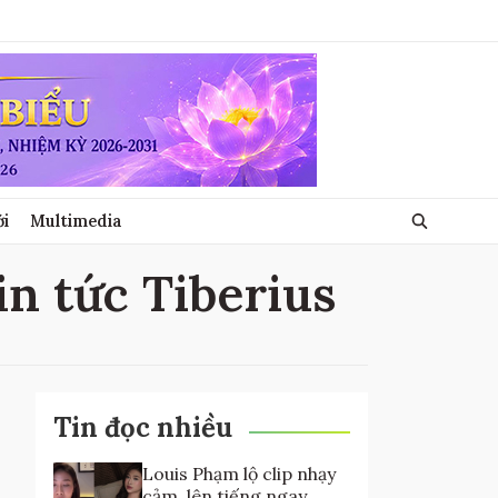
ới
Multimedia
tin tức Tiberius
Tin đọc nhiều
Louis Phạm lộ clip nhạy
cảm, lên tiếng ngay