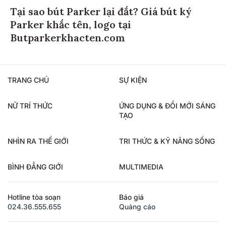
Tại sao bút Parker lại đắt? Giá bút ký
Parker khắc tên, logo tại
Butparkerkhacten.com
TRANG CHỦ
SỰ KIỆN
NỮ TRÍ THỨC
ỨNG DỤNG & ĐỔI MỚI SÁNG
TẠO
NHÌN RA THẾ GIỚI
TRI THỨC & KỸ NĂNG SỐNG
BÌNH ĐẲNG GIỚI
MULTIMEDIA
Hotline tòa soạn
Báo giá
024.36.555.655
Quảng cáo