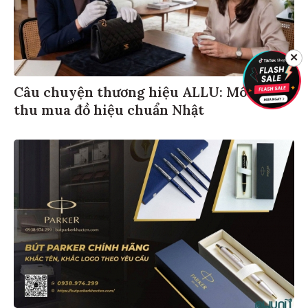
✕
Câu chuyện thương hiệu ALLU: Mô hình
thu mua đồ hiệu chuẩn Nhật