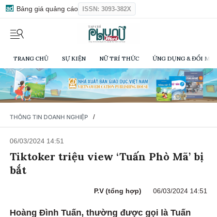
Bảng giá quảng cáo
ISSN: 3093-382X
TRANG CHỦ
SỰ KIỆN
NỮ TRÍ THỨC
ỨNG DỤNG & ĐỔI MỚI
/
THÔNG TIN DOANH NGHIỆP
06/03/2024 14:51
Tiktoker triệu view ‘Tuấn Phò Mã’ bị
bắt
P.V (tổng hợp)
06/03/2024 14:51
Hoàng Đình Tuấn, thường được gọi là Tuấn