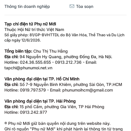
Thông tin doanh nghiệp
Tòa soạn
Tạp chí điện tử Phụ nữ Mới
Thuộc Hội Nữ trí thức Việt Nam
Số giấy phép: 81/GP-BVHTTDL do Bộ Văn Hóa, Thể Thao và Du Lịch
cấp ngày 12/6/2026.
Tổng biên tập:
Chu Thị Thu Hằng
Địa chỉ:
94 Nguyễn Hy Quang, phường Đống Đa, Hà Nội.
Hotline: 024.36.555.655 - 0913.212.736 - Email:
tapchi@phunumoi.net.vn
Văn phòng đại diện tại TP. Hồ Chí Minh
Địa chỉ:
Số 7-9 Nguyễn Bỉnh Khiêm, phường Sài Gòn, TP.HCM
Hotline: 0919.797.579 - Email: phunumoihcm@gmail.com
Văn phòng đại diện tại TP. Hải Phòng
Địa chỉ:
15 phố Cấm, phường Gia Viên, TP Hải Phòng
Hotline: 0913.242.977
® Phụ nữ Mới giữ bản quyền nội dung trên website này.
Ghi rõ nguồn "Phụ nữ Mới" khi phát hành lại thông tin từ trang