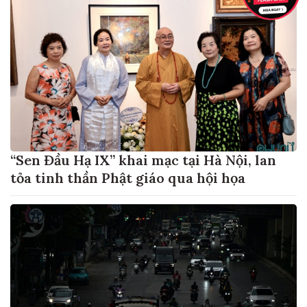
“Sen Đầu Hạ IX” khai mạc tại Hà Nội, lan
tỏa tinh thần Phật giáo qua hội họa