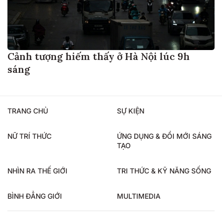
Cảnh tượng hiếm thấy ở Hà Nội lúc 9h
sáng
TRANG CHỦ
SỰ KIỆN
NỮ TRÍ THỨC
ỨNG DỤNG & ĐỔI MỚI SÁNG
TẠO
NHÌN RA THẾ GIỚI
TRI THỨC & KỸ NĂNG SỐNG
BÌNH ĐẲNG GIỚI
MULTIMEDIA