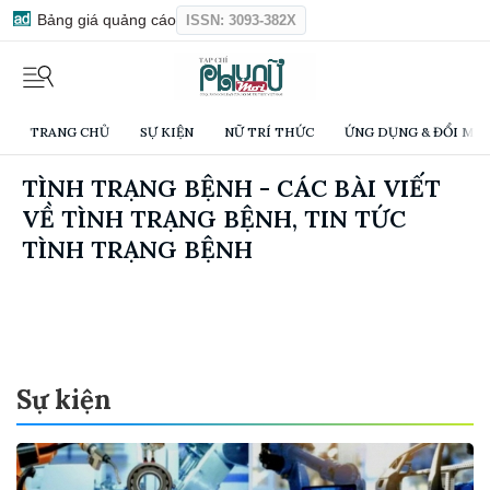
Bảng giá quảng cáo
ISSN: 3093-382X
TRANG CHỦ
SỰ KIỆN
NỮ TRÍ THỨC
ỨNG DỤNG & ĐỔI MỚI
TÌNH TRẠNG BỆNH - CÁC BÀI VIẾT
VỀ TÌNH TRẠNG BỆNH, TIN TỨC
TÌNH TRẠNG BỆNH
Sự kiện