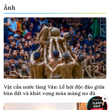
Ảnh
Vật cầu nước làng Vân: Lễ hội độc đáo giữa
bùn đất và khát vọng mùa màng no đủ
✕