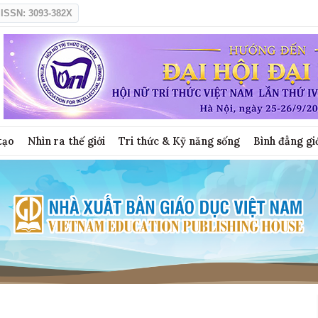
ISSN: 3093-382X
tạo
Nhìn ra thế giới
Tri thức & Kỹ năng sống
Bình đẳng gi