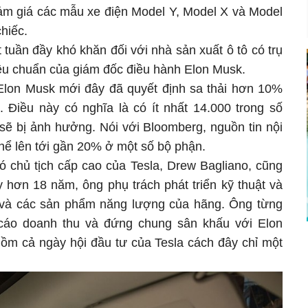
ảm giá các mẫu xe điện Model Y, Model X và Model
hiếc.
 tuần đầy khó khăn đối với nhà sản xuất ô tô có trụ
tiêu chuẩn của giám đốc điều hành Elon Musk.
Elon Musk mới đây đã quyết định sa thải hơn 10%
. Điều này có nghĩa là có ít nhất 14.000 trong số
sẽ bị ảnh hưởng. Nói với Bloomberg, nguồn tin nội
thể lên tới gần 20% ở một số bộ phận.
 chủ tịch cấp cao của Tesla, Drew Bagliano, cũng
ty hơn 18 năm, ông phụ trách phát triển kỹ thuật và
 và các sản phẩm năng lượng của hãng. Ông từng
cáo doanh thu và đứng chung sân khấu với Elon
gồm cả ngày hội đầu tư của Tesla cách đây chỉ một