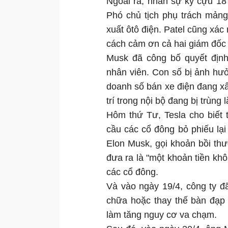
Ngoài ra, nhân sự kỳ cựu 18
Phó chủ tịch phụ trách mảng
xuất ôtô điện. Patel cũng xác
cách cảm ơn cả hai giám đốc 
Musk đã công bố quyết định
nhân viên. Con số bị ảnh hưở
doanh số bán xe điện đang xấ
trí trong nội bộ đang bị trùng 
Hôm thứ Tư, Tesla cho biết 
cầu các cổ đông bỏ phiếu lại
Elon Musk, gọi khoản bồi thư
đưa ra là "một khoản tiền kh
các cổ đông.
Và vào ngày 19/4, công ty đã
chữa hoặc thay thế bàn đạp g
làm tăng nguy cơ va chạm.