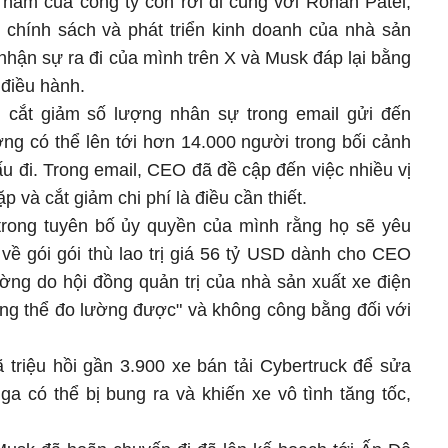
 năm của công ty còn rời đi cùng với Rohan Patel,
 chính sách và phát triển kinh doanh của nhà sản
 nhận sự ra đi của mình trên X và Musk đáp lại bằng
điều hành.
 cắt giảm số lượng nhân sự trong email gửi đến
ng có thể lên tới hơn 14.000 người trong bối cảnh
u đi. Trong email, CEO đã đề cập đến việc nhiều vị
lặp và cắt giảm chi phí là điều cần thiết.
trong tuyên bố ủy quyền của mình rằng họ sẽ yêu
 về gói gói thù lao trị giá 56 tỷ USD dành cho CEO
ờng do hội đồng quản trị của nhà sản xuất xe điện
ông thể đo lường được" và không công bằng đối với
 triệu hồi gần 3.900 xe bán tải Cybertruck để sửa
a có thể bị bung ra và khiến xe vô tình tăng tốc,