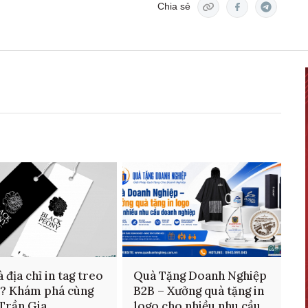
Chia sẻ
 địa chỉ in tag treo
Quà Tặng Doanh Nghiệp
n? Khám phá cùng
B2B – Xưởng quà tặng in
 Trần Gia
logo cho nhiều nhu cầu