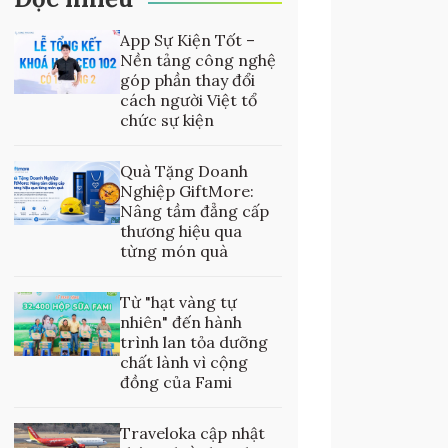
App Sự Kiện Tốt –
Nền tảng công nghệ
góp phần thay đổi
cách người Việt tổ
chức sự kiện
Quà Tặng Doanh
Nghiệp GiftMore:
Nâng tầm đẳng cấp
thương hiệu qua
từng món quà
Từ "hạt vàng tự
nhiên" đến hành
trình lan tỏa dưỡng
chất lành vì cộng
đồng của Fami
Traveloka cập nhật