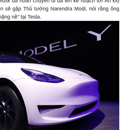
Musk đã hoãn chuyến đi đã lên kế hoạch tới Ấn Độ
ến sẽ gặp Thủ tướng Narendra Modi, nói rằng ông
nặng nề" tại Tesla.