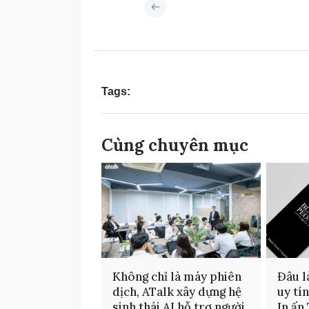
Tags:
Cùng chuyên mục
Không chỉ là máy phiên
Đâu là
dịch, ATalk xây dựng hệ
uy tí
sinh thái AI hỗ trợ người
In ấn