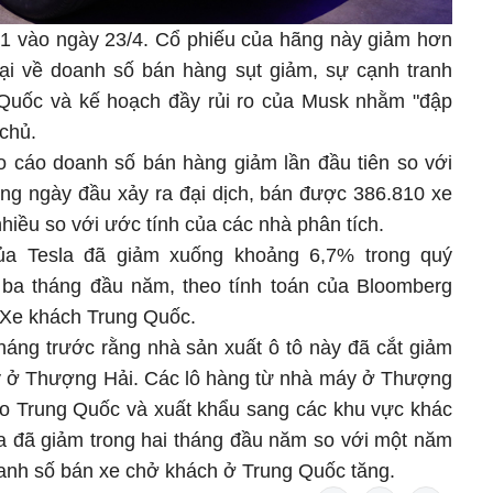
 1 vào ngày 23/4. Cổ phiếu của hãng này giảm hơn
ại về doanh số bán hàng sụt giảm, sự cạnh tranh
 Quốc và kế hoạch đầy rủi ro của Musk nhằm "đập
chủ.
o cáo doanh số bán hàng giảm lần đầu tiên so với
ng ngày đầu xảy ra đại dịch, bán được 386.810 xe
nhiều so với ước tính của các nhà phân tích.
của Tesla đã giảm xuống khoảng 6,7% trong quý
 ba tháng đầu năm, theo tính toán của Bloomberg
i Xe khách Trung Quốc.
háng trước rằng nhà sản xuất ô tô này đã cắt giảm
máy ở Thượng Hải. Các lô hàng từ nhà máy ở Thượng
cho Trung Quốc và xuất khẩu sang các khu vực khác
 đã giảm trong hai tháng đầu năm so với một năm
oanh số bán xe chở khách ở Trung Quốc tăng.