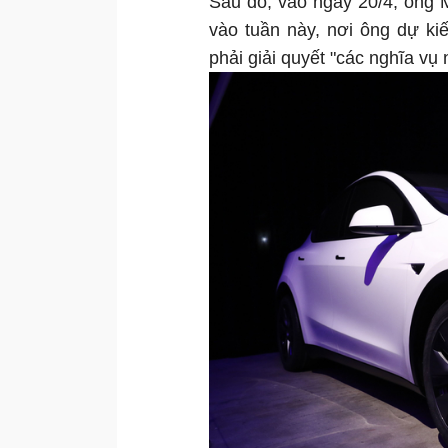
Sau đó, vào ngày 20/4, ông 
vào tuần này, nơi ông dự ki
phải giải quyết "các nghĩa vụ 