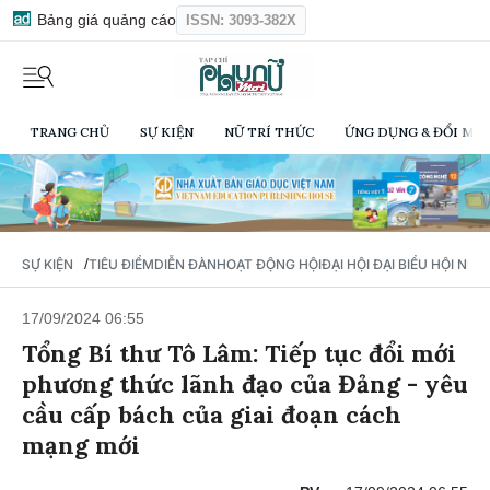
Bảng giá quảng cáo
ISSN: 3093-382X
TRANG CHỦ
SỰ KIỆN
NỮ TRÍ THỨC
ỨNG DỤNG & ĐỔI MỚI
/
SỰ KIỆN
TIÊU ĐIỂM
DIỄN ĐÀN
HOẠT ĐỘNG HỘI
ĐẠI HỘI ĐẠI BIỂU HỘI NỮ 
17/09/2024 06:55
Tổng Bí thư Tô Lâm: Tiếp tục đổi mới
phương thức lãnh đạo của Đảng - yêu
cầu cấp bách của giai đoạn cách
mạng mới