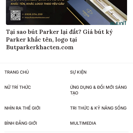
Tại sao bút Parker lại đắt? Giá bút ký
Parker khắc tên, logo tại
Butparkerkhacten.com
TRANG CHỦ
SỰ KIỆN
NỮ TRÍ THỨC
ỨNG DỤNG & ĐỔI MỚI SÁNG
TẠO
NHÌN RA THẾ GIỚI
TRI THỨC & KỸ NĂNG SỐNG
BÌNH ĐẲNG GIỚI
MULTIMEDIA